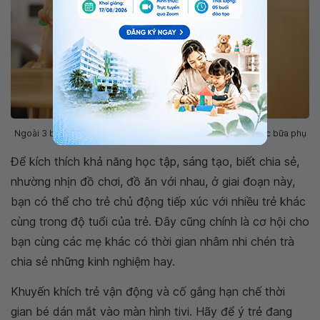
Ngoài 3 bữa ăn chính, trẻ 25 tháng cần được bổ sung thêm các bữa phụ
Để kích thích khả năng học tập, sáng tạo, biết chia sẻ,
nhường nhịn đồ chơi, đồ ăn với nhau, ở giai đoạn này,
bạn có thể cho trẻ chủ động tiếp xúc với nhiều trẻ khác
cùng trong độ tuổi của trẻ. Đây cũng chính là cơ hội cho
bạn cùng các mẹ khác có thời gian nhâm nhi chén trà
chia sẻ những kinh nghiệm hay.
Khuyến khích trẻ vận động và cố gắng hạn chế thời
gian bé dán mắt vào màn hình tivi. Hãy để ý trẻ đang