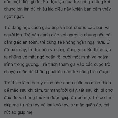
dẫn một điều gì đó. Sự độc lập của trẻ chỉ gia tăng khi
chúng lớn lên dù nhiều lúc điều này khiến bạn cảm thấy
ngột ngạt.
Trẻ đang học cách giao tiếp và bắt chước các bạn và
người lớn. Trẻ vẫn cảnh giác với người lạ nhưng nếu có
cảm giác an toàn, trẻ cũng sẽ không ngần ngại nữa. Ở
độ tuổi này, trẻ trở nên vô cùng đáng yêu. Bé thích tạo
ra những vẻ mặt ngớ ngẩn rồi cười một mình và ngắm
mình trong gương. Trẻ thích tham gia vào các cuộc trò
chuyện mặc dù không phải lúc nào trẻ cũng hiểu được.
Trẻ thích làm theo ý mình như chọn quần áo mình thích
để mặc sau khi tắm, tự mang/cởi giày, tất sau khi đi chơi
đâu đó và hứng thú khi được giúp đỡ bố mẹ. Trẻ có thể
giúp mẹ tự rửa tay và lau khô tay, tự mặc quần áo, cài
nút áo giúp mẹ.