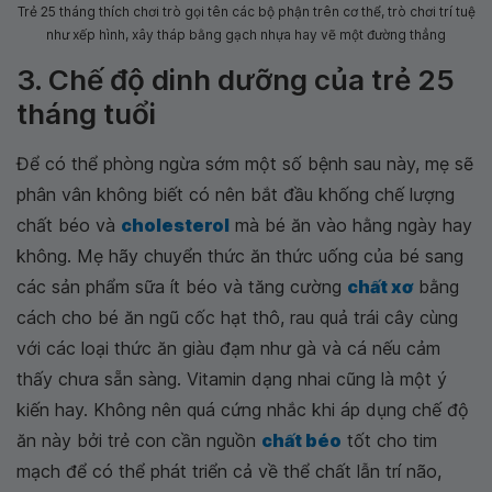
Trẻ 25 tháng thích chơi trò gọi tên các bộ phận trên cơ thể, trò chơi trí tuệ
như xếp hình, xây tháp bằng gạch nhựa hay vẽ một đường thẳng
3. Chế độ dinh dưỡng của trẻ 25
tháng tuổi
Để có thể phòng ngừa sớm một số bệnh sau này, mẹ sẽ
phân vân không biết có nên bắt đầu khống chế lượng
chất béo và
cholesterol
mà bé ăn vào hằng ngày hay
không. Mẹ hãy chuyển thức ăn thức uống của bé sang
các sản phẩm sữa ít béo và tăng cường
chất xơ
bằng
cách cho bé ăn ngũ cốc hạt thô, rau quả trái cây cùng
với các loại thức ăn giàu đạm như gà và cá nếu cảm
thấy chưa sẵn sàng. Vitamin dạng nhai cũng là một ý
kiến hay. Không nên quá cứng nhắc khi áp dụng chế độ
ăn này bởi trẻ con cần nguồn
chất béo
tốt cho tim
mạch để có thể phát triển cả về thể chất lẫn trí não,