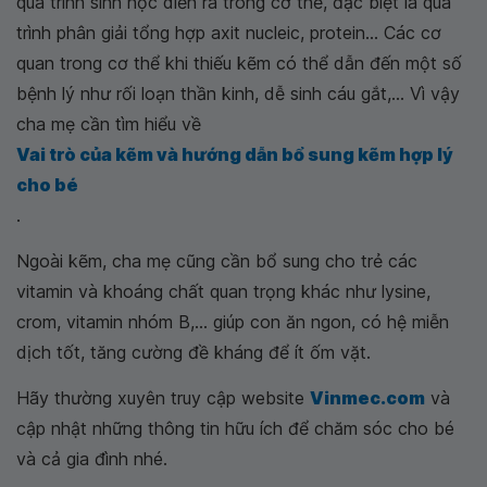
quá trình sinh học diễn ra trong cơ thể, đặc biệt là quá
trình phân giải tổng hợp axit nucleic, protein... Các cơ
quan trong cơ thể khi thiếu kẽm có thể dẫn đến một số
bệnh lý như rối loạn thần kinh, dễ sinh cáu gắt,... Vì vậy
cha mẹ cần tìm hiểu về
Vai trò của kẽm và hướng dẫn bổ sung kẽm hợp lý
cho bé
.
Ngoài kẽm, cha mẹ cũng cần bổ sung cho trẻ các
vitamin và khoáng chất quan trọng khác như lysine,
crom, vitamin nhóm B,... giúp con ăn ngon, có hệ miễn
dịch tốt, tăng cường đề kháng để ít ốm vặt.
Hãy thường xuyên truy cập website
Vinmec.com
và
cập nhật những thông tin hữu ích để chăm sóc cho bé
và cả gia đình nhé.