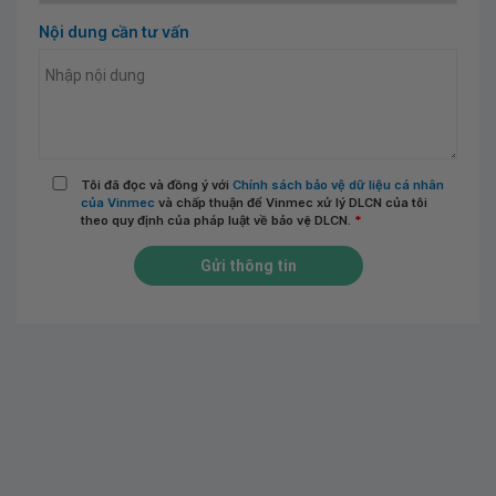
Nội dung cần tư vấn
Tôi đã đọc và đồng ý với
Chính sách bảo vệ dữ liệu cá nhân
của Vinmec
và chấp thuận để Vinmec xử lý DLCN của tôi
theo quy định của pháp luật về bảo vệ DLCN.
*
Gửi thông tin