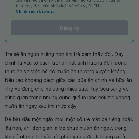
của Vinmec và chấp thuận để Vinmec xử lý DLCN của tôi
theo quy định của pháp luật về bảo vệ DLCN.
Chính sách bảo mật
Đăng Ký
Trẻ sẽ ăn ngon miệng hơn khi trẻ cảm thấy đói. Đây
chính là yếu tố quan trọng nhất ảnh hưởng đến lượng
thức ăn và việc bé có muốn ăn thường xuyên không.
Nên tạo khoảng cách giữa các bữa ăn chính và bữa ăn
nhẹ và đừng cho bé uống nhiều sữa. Tuy bữa sáng vô
cùng quan trọng nhưng đừng quá lo lắng nếu trẻ không
muốn ăn ngay sau khi thức dậy.
Để bắt đầu một ngày mới, một số trẻ mất cả tiếng hoặc
lâu hơn, chỉ đơn giản là trẻ chưa muốn ăn ngay, trong
khi có những trẻ vừa rời phòng ngủ đã đi thẳng ra tủ