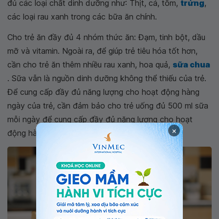
đủ các loại chất dinh dưỡng như: Thịt, cá, tôm,
trứng
,
các loại rau xanh trong các bữa ăn chính.
Cho trẻ ăn đầy đủ 4 nhóm thức ăn: Đạm, tinh bột, dầu
mỡ và vitamin. Ngoài ra, để giúp trẻ tiêu hóa tốt hơn,
cần cho trẻ ăn thêm nhiều rau xanh, hoa quả,
sữa chua
. Sữa vẫn là nguồn dinh dưỡng không thể thiếu của trẻ.
Để cung cấp đầy đủ năng lượng cho hoạt động hàng
ngày của trẻ, cần đảm bảo cho trẻ uống đủ 500 ml sữa
mỗi ngày để cung cấp đầy đủ năng lượng cho hoạt
×
động hàng ngày của trẻ.