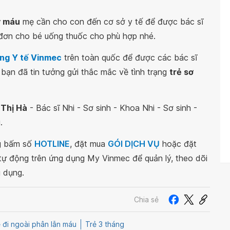
y máu
mẹ cần cho con đến cơ sở y tế để được bác sĩ
đơn cho bé uống thuốc cho phù hợp nhé.
ng Y tế Vinmec
trên toàn quốc để được các bác sĩ
 bạn đã tin tưởng gửi thắc mắc về tình trạng
trẻ sơ
 Thị Hà
- Bác sĩ Nhi - Sơ sinh - Khoa Nhi - Sơ sinh -
.
ng bấm số
HOTLINE
, đặt mua
GÓI DỊCH VỤ
hoặc đặt
 tự động trên ứng dụng My Vinmec để quản lý, theo dõi
g dụng.
Chia sẻ
 đi ngoài phân lẫn máu
Trẻ 3 tháng