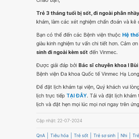
Chào bạn,
Trẻ 3 tháng tuổi bị sốt, đi ngoài phân nhầ
khám, làm các xét nghiệm chẩn đoán và kê 
Bạn có thể đến các Bệnh viện thuộc
Hệ thố
giàu kinh nghiệm tư vấn chi tiết hơn. Cảm ơn
sinh đi ngoài kèm sốt
đến Vinmec.
Được giải đáp bởi
Bác sĩ chuyên khoa I Bùi
Bệnh viện Đa khoa Quốc tế Vinmec Hạ Long
Để đặt lịch khám tại viện, Quý khách vui lò
lịch trực tiếp
TẠI ĐÂY
. Tải và đặt lịch khám
lịch và đặt hẹn mọi lúc mọi nơi ngay trên ứn
Cập nhật: 22-07-2024
QnA
Tiêu hóa
Trẻ sốt
Trẻ sơ sinh
Nhi
Trẻ