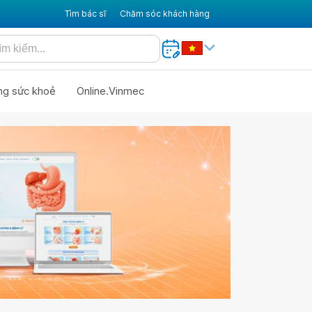
Tìm bác sĩ
Chăm sóc khách hàng
ng sức khoẻ
Online.Vinmec