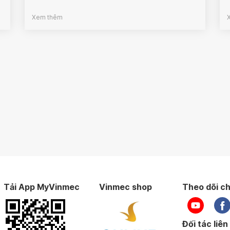
Xem thêm
Tải App MyVinmec
Vinmec shop
Theo dõi ch
Đối tác liên