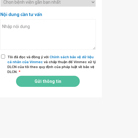
Nội dung cần tư vấn
Tôi đã đọc và đồng ý với
Chính sách bảo vệ dữ liệu
cá nhân của Vinmec
và chấp thuận để Vinmec xử lý
DLCN của tôi theo quy định của pháp luật về bảo vệ
DLCN.
*
Gửi thông tin