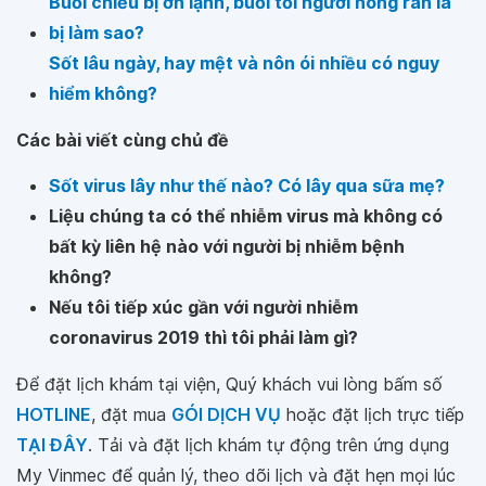
Buổi chiều bị ớn lạnh, buổi tối người nóng ran là
bị làm sao?
Sốt lâu ngày, hay mệt và nôn ói nhiều có nguy
hiểm không?
Các bài viết cùng chủ đề
Sốt virus lây như thế nào? Có lây qua sữa mẹ?
Liệu chúng ta có thể nhiễm virus mà không có
bất kỳ liên hệ nào với người bị nhiễm bệnh
không?
Nếu tôi tiếp xúc gần với người nhiễm
coronavirus 2019 thì tôi phải làm gì?
Để đặt lịch khám tại viện, Quý khách vui lòng bấm số
HOTLINE
, đặt mua
GÓI DỊCH VỤ
hoặc đặt lịch trực tiếp
TẠI ĐÂY
. Tải và đặt lịch khám tự động trên ứng dụng
My Vinmec để quản lý, theo dõi lịch và đặt hẹn mọi lúc