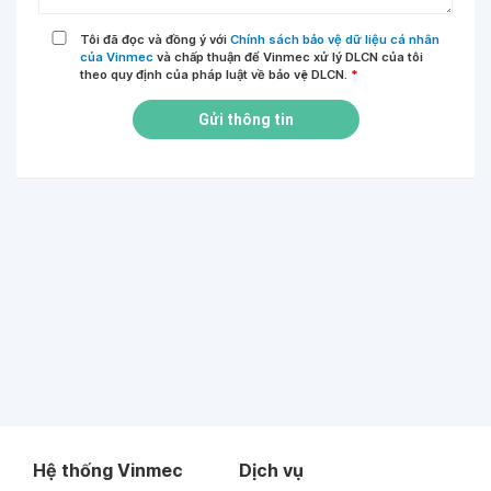
Tôi đã đọc và đồng ý với
Chính sách bảo vệ dữ liệu cá nhân
của Vinmec
và chấp thuận để Vinmec xử lý DLCN của tôi
theo quy định của pháp luật về bảo vệ DLCN.
*
Gửi thông tin
Hệ thống Vinmec
Dịch vụ