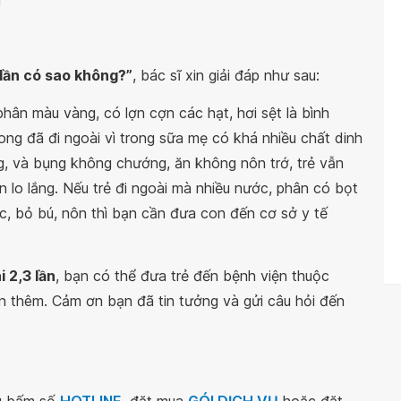
g
 lần có sao không?”
, bác sĩ xin giải đáp như sau:
 phân màu vàng, có lợn cợn các hạt, hơi sệt là bình
ong đã đi ngoài vì trong sữa mẹ có khá nhiều chất dinh
g, và bụng không chướng, ăn không nôn trớ, trẻ vẫn
 lo lắng. Nếu trẻ đi ngoài mà nhiều nước, phân có bọt
c, bỏ bú, nôn thì bạn cần đưa con đến cơ sở y tế
i 2,3 lần
, bạn có thể đưa trẻ đến bệnh viện thuộc
n thêm. Cảm ơn bạn đã tin tưởng và gửi câu hỏi đến