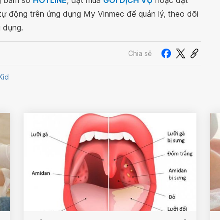
ng bấm số
HOTLINE
, đặt mua
GÓI DỊCH VỤ
hoặc đặt
 tự động trên ứng dụng My Vinmec để quản lý, theo dõi
g dụng.
Chia sẻ
Kid