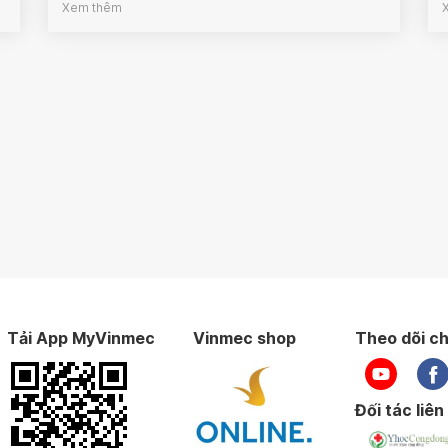
Xem thêm
Tải App MyVinmec
Vinmec shop
Theo dõi ch
Đối tác liên