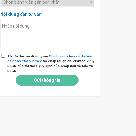
Nội dung cần tư vấn
Tôi đã đọc và đồng ý với
Chính sách bảo vệ dữ liệu
cá nhân của Vinmec
và chấp thuận để Vinmec xử lý
DLCN của tôi theo quy định của pháp luật về bảo vệ
DLCN.
*
Gửi thông tin