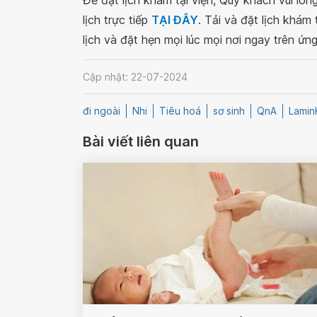
Để đặt lịch khám tại viện, Quý khách vui lò
lịch trực tiếp
TẠI ĐÂY
. Tải và đặt lịch khám
lịch và đặt hẹn mọi lúc mọi nơi ngay trên ứn
Cập nhật: 22-07-2024
đi ngoài
Nhi
Tiêu hoá
sơ sinh
QnA
Lamin
Bài viết liên quan