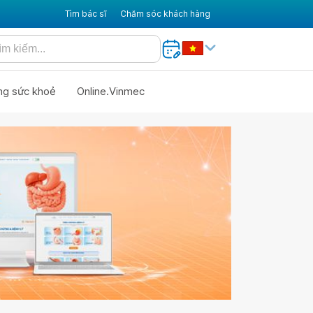
Tìm bác sĩ
Chăm sóc khách hàng
ng sức khoẻ
Online.Vinmec