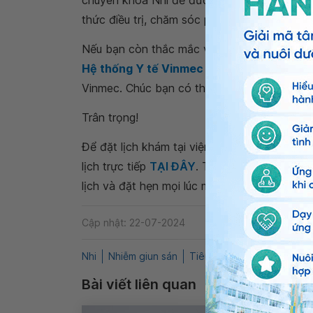
chuyên khoa Nhi để được các bác sĩ thăm kh
thức điều trị, chăm sóc phù hợp với tình trạ
Nếu bạn còn thắc mắc về
trẻ 4 tuổi đau b
Hệ thống Y tế Vinmec
để kiểm tra và tư vấ
Vinmec. Chúc bạn có thật nhiều sức khỏe.
Trân trọng!
Để đặt lịch khám tại viện, Quý khách vui lò
lịch trực tiếp
TẠI ĐÂY
. Tải và đặt lịch khám
lịch và đặt hẹn mọi lúc mọi nơi ngay trên ứn
Cập nhật: 22-07-2024
Nhi
Nhiễm giun sán
Tiêu hóa
QnA
Viêm dạ
Bài viết liên quan