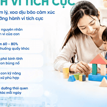
ám, làm các xét nghiệm cần thiết và tư vấn các cách
ng bệnh của bé.
ụng ngay rốn
, bạn có thể đến bệnh viện thuộc
n thêm. Cảm ơn bạn đã tin tưởng và gửi câu hỏi đến
ng bấm số
HOTLINE
, đặt mua
GÓI DỊCH VỤ
hoặc đặt
 tự động trên ứng dụng My Vinmec để quản lý, theo dõi
g dụng.
Chia sẻ
 dày
Trẻ đau bụng quanh rốn
Viêm ruột