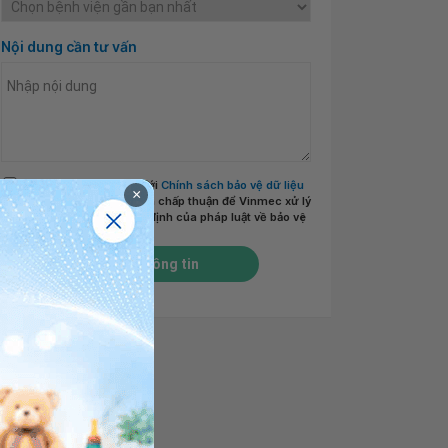
Nội dung cần tư vấn
Tôi đã đọc và đồng ý với
Chính sách bảo vệ dữ liệu
×
cá nhân của Vinmec
và chấp thuận để Vinmec xử lý
DLCN của tôi theo quy định của pháp luật về bảo vệ
DLCN.
*
Gửi thông tin