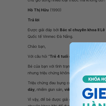
chứ giờ uống nhiều loại thuốc mà không đỡ?
Hồ Thị Hữu
(1990)
Trả lời
Được giải đáp bởi
Bác sĩ chuyên khoa II 
Quốc tế Vinmec Đà Nẵng.
Chào bạn,
Với câu hỏi “
Trẻ 4 tuổi đau bụng ngay rốn k
Bé của bạn với tình trạng
đau bụng quanh 
nhưng triệu chứng không cải thiện hoàn toàn
Triệu chứng đau bụng có thể là biểu hiện củ
dày
, nhiễm giun sán,
viêm ruột
,... hay một 
Vì vậy, để bé được giải quyết dứt điểm tình