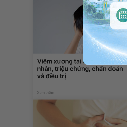
Viêm xương tai chũm: Nguyên
nhân, triệu chứng, chẩn đoán
và điều trị
Xem thêm