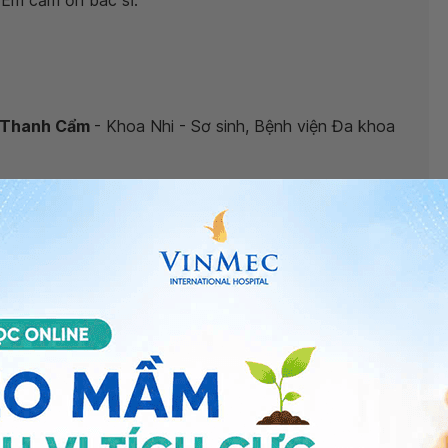
 Em cảm ơn bác sĩ.
Lê Thanh Cẩm
- Khoa Nhi - Sơ sinh, Bệnh viện Đa khoa
éo dài phải làm gì?
”, bác sĩ xin giải đáp như sau:
rốn
kéo dài, dù đã đi khám và điều trị nhiều loại thuốc
.
a nhiều bệnh lý liên quan đến vùng bụng như
viêm dạ
số nhóm bệnh lý ngoại khoa khác.
 trạng này, bạn nên đưa bé đến các bệnh viện có