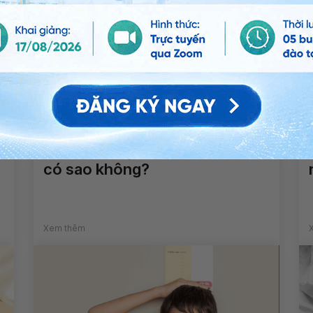
Trẻ 9 tuổi nặng 21kg, cao 1m17
có sao không?
Xem thêm