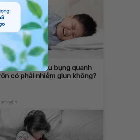
Bé trai 7 tuổi đau bụng quanh
rốn có phải nhiễm giun không?
Xem thêm