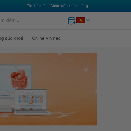
Tìm bác sĩ
Chăm sóc khách hàng
ng sức khoẻ
Online.Vinmec