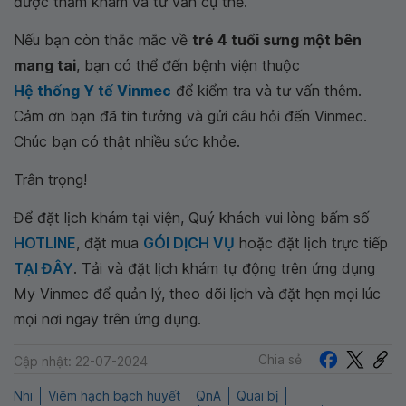
được thăm khám và tư vấn cụ thể.
Nếu bạn còn thắc mắc về
trẻ 4 tuổi sưng một bên
mang tai
, bạn có thể đến bệnh viện thuộc
Hệ thống Y tế Vinmec
để kiểm tra và tư vấn thêm.
Cảm ơn bạn đã tin tưởng và gửi câu hỏi đến Vinmec.
Chúc bạn có thật nhiều sức khỏe.
Trân trọng!
Để đặt lịch khám tại viện, Quý khách vui lòng bấm số
HOTLINE
, đặt mua
GÓI DỊCH VỤ
hoặc đặt lịch trực tiếp
TẠI ĐÂY
. Tải và đặt lịch khám tự động trên ứng dụng
My Vinmec để quản lý, theo dõi lịch và đặt hẹn mọi lúc
mọi nơi ngay trên ứng dụng.
Chia sẻ
Cập nhật: 22-07-2024
Nhi
Viêm hạch bạch huyết
QnA
Quai bị