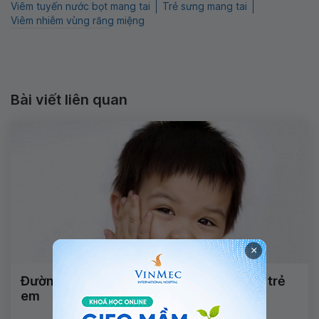
Viêm tuyến nước bọt mang tai
Trẻ sưng mang tai
Viêm nhiễm vùng răng miệng
Bài viết liên quan
×
Đường lây và triệu chứng bệnh quai bị ở trẻ
em