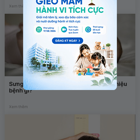
Xem thêm
Sưng cứng má phải lan ra sau tai là dấu hiệu
bệnh gì?
Xem thêm