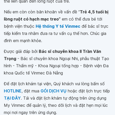
thể liên quan đến lồng ruột của trẻ.
Nếu em còn còn băn khoăn về vấn đề “
Trẻ 4,5 tuổi bị
lồng ruột có hạch mạc treo”
em có thể đưa bé tới
bệnh viện thuộc
Hệ thống Y tế Vinmec
để bác sĩ trực
tiếp kiểm tra nhằm đưa ra tư vấn cụ thể hơn. Chúc gia
đình em mạnh khỏe.
Được giải đáp bởi
Bác sĩ chuyên khoa II Trần Văn
Trọng
- Bác sĩ chuyên khoa Ngoại Nhi, phẫu thuật Tạo
hình - Thẩm mỹ - Khoa Ngoại tổng hợp - Bệnh viện Đa
khoa Quốc tế Vinmec Đà Nẵng
Để đặt lịch khám tại viện, Quý khách vui lòng bấm số
HOTLINE
, đặt mua
GÓI DỊCH VỤ
hoặc đặt lịch trực tiếp
TẠI ĐÂY
. Tải và đặt lịch khám tự động trên ứng dụng
My Vinmec để quản lý, theo dõi lịch và đặt hẹn mọi lúc
mọi nơi ngay trên ứng dụng.