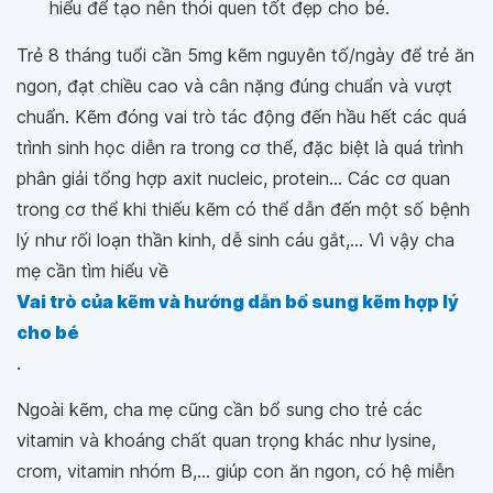
hiểu để tạo nên thói quen tốt đẹp cho bé.
Trẻ 8 tháng tuổi cần 5mg kẽm nguyên tố/ngày để trẻ ăn
ngon, đạt chiều cao và cân nặng đúng chuẩn và vượt
chuẩn. Kẽm đóng vai trò tác động đến hầu hết các quá
trình sinh học diễn ra trong cơ thể, đặc biệt là quá trình
phân giải tổng hợp axit nucleic, protein... Các cơ quan
trong cơ thể khi thiếu kẽm có thể dẫn đến một số bệnh
lý như rối loạn thần kinh, dễ sinh cáu gắt,... Vì vậy cha
mẹ cần tìm hiểu về
Vai trò của kẽm và hướng dẫn bổ sung kẽm hợp lý
cho bé
.
Ngoài kẽm, cha mẹ cũng cần bổ sung cho trẻ các
vitamin và khoáng chất quan trọng khác như lysine,
crom, vitamin nhóm B,... giúp con ăn ngon, có hệ miễn