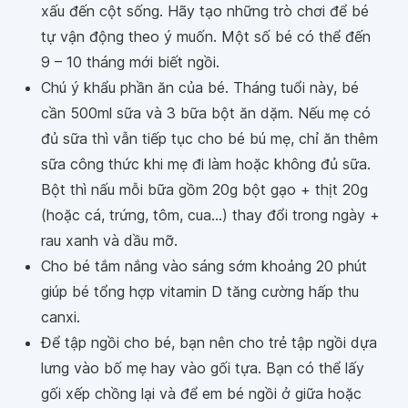
xấu đến cột sống. Hãy tạo những trò chơi để bé
tự vận động theo ý muốn. Một số bé có thể đến
9 – 10 tháng mới biết ngồi.
Chú ý khẩu phần ăn của bé. Tháng tuổi này, bé
cần 500ml sữa và 3 bữa bột ăn dặm. Nếu mẹ có
đủ sữa thì vẫn tiếp tục cho bé bú mẹ, chỉ ăn thêm
sữa công thức khi mẹ đi làm hoặc không đủ sữa.
Bột thì nấu mỗi bữa gồm 20g bột gạo + thịt 20g
(hoặc cá, trứng, tôm, cua...) thay đổi trong ngày +
rau xanh và dầu mỡ.
Cho bé tắm nắng vào sáng sớm khoảng 20 phút
giúp bé tổng hợp vitamin D tăng cường hấp thu
canxi.
Để tập ngồi cho bé, bạn nên cho trẻ tập ngồi dựa
lưng vào bố mẹ hay vào gối tựa. Bạn có thể lấy
gối xếp chồng lại và để em bé ngồi ở giữa hoặc