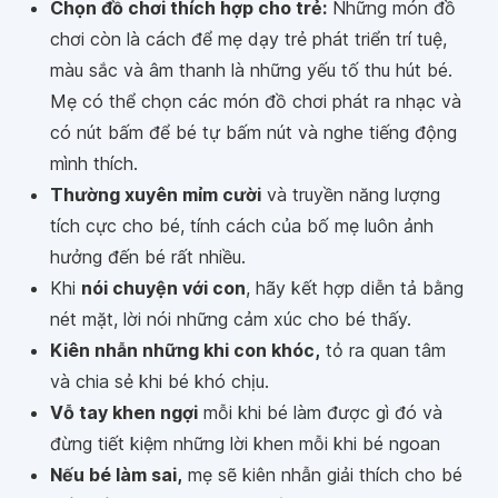
Chọn đồ chơi thích hợp cho trẻ:
Những món đồ
chơi còn là cách để mẹ dạy trẻ phát triển trí tuệ,
màu sắc và âm thanh là những yếu tố thu hút bé.
Mẹ có thể chọn các món đồ chơi phát ra nhạc và
có nút bấm để bé tự bấm nút và nghe tiếng động
mình thích.
Thường xuyên mỉm cười
và truyền năng lượng
tích cực cho bé, tính cách của bố mẹ luôn ảnh
hưởng đến bé rất nhiều.
Khi
nói chuyện với con
, hãy kết hợp diễn tả bằng
nét mặt, lời nói những cảm xúc cho bé thấy.
Kiên nhẫn những khi con khóc,
tỏ ra quan tâm
và chia sẻ khi bé khó chịu.
Vỗ tay khen ngợi
mỗi khi bé làm được gì đó và
đừng tiết kiệm những lời khen mỗi khi bé ngoan
Nếu bé làm sai,
mẹ sẽ kiên nhẫn giải thích cho bé