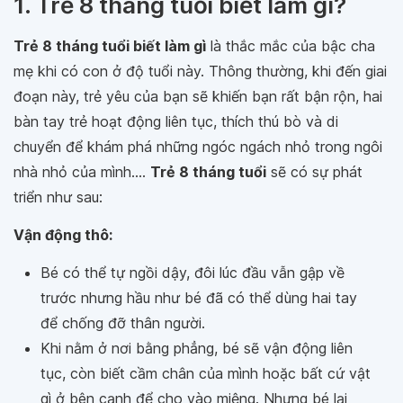
1. Trẻ 8 tháng tuổi biết làm gì?
Trẻ 8 tháng tuổi biết làm gì
là thắc mắc của bậc cha
mẹ khi có con ở độ tuổi này. Thông thường, khi đến giai
đoạn này, trẻ yêu của bạn sẽ khiến bạn rất bận rộn, hai
bàn tay trẻ hoạt động liên tục, thích thú bò và di
chuyển để khám phá những ngóc ngách nhỏ trong ngôi
nhà nhỏ của mình....
Trẻ 8 tháng tuổi
sẽ có sự phát
triển như sau:
Vận động thô:
Bé có thể tự ngồi dậy, đôi lúc đầu vẫn gập về
trước nhưng hầu như bé đã có thể dùng hai tay
để chống đỡ thân người.
Khi nằm ở nơi bằng phẳng, bé sẽ vận động liên
tục, còn biết cầm chân của mình hoặc bất cứ vật
gì ở bên cạnh để cho vào miệng. Nhưng bé lại