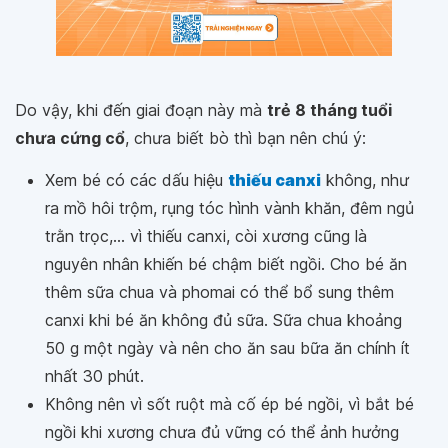
Do vậy, khi đến giai đoạn này mà
trẻ 8 tháng tuổi
chưa cứng cổ
, chưa biết bò thì bạn nên chú ý:
Xem bé có các dấu hiệu
thiếu canxi
không, như
ra mồ hôi trộm, rụng tóc hình vành khăn, đêm ngủ
trằn trọc,... vì thiếu canxi, còi xương cũng là
nguyên nhân khiến bé chậm biết ngồi. Cho bé ăn
thêm sữa chua và phomai có thể bổ sung thêm
canxi khi bé ăn không đủ sữa. Sữa chua khoảng
50 g một ngày và nên cho ăn sau bữa ăn chính ít
nhất 30 phút.
Không nên vì sốt ruột mà cố ép bé ngồi, vì bắt bé
ngồi khi xương chưa đủ vững có thể ảnh hưởng