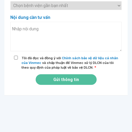
Nội dung cần tư vấn
Tôi đã đọc và đồng ý với
Chính sách bảo vệ dữ liệu cá nhân
của Vinmec
và chấp thuận để Vinmec xử lý DLCN của tôi
theo quy định của pháp luật về bảo vệ DLCN.
*
Gửi thông tin