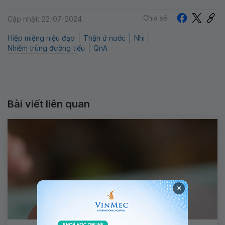
Chia sẻ
Cập nhật: 22-07-2024
Hiệp miệng niệu đạo
Thận ứ nước
Nhi
Nhiễm trùng đường tiểu
QnA
Bài viết liên quan
×