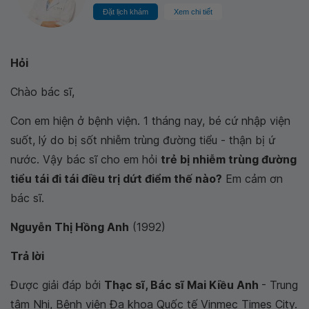
Đặt lịch khám
Xem chi tiết
Hỏi
Chào bác sĩ,
Con em hiện ở bệnh viện. 1 tháng nay, bé cứ nhập viện
suốt, lý do bị sốt nhiễm trùng đường tiểu - thận bị ứ
nước. Vậy bác sĩ cho em hỏi
trẻ bị nhiễm trùng đường
tiểu tái đi tái điều trị dứt điểm thế nào?
Em cảm ơn
bác sĩ.
Nguyễn Thị Hồng Anh
(1992)
Trả lời
Được giải đáp bởi
Thạc sĩ, Bác sĩ Mai Kiều Anh
- Trung
tâm Nhi, Bệnh viện Đa khoa Quốc tế Vinmec Times City.