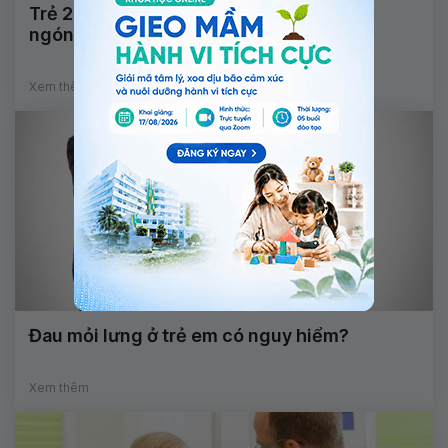
Trẻ 2 tháng tuổi không duỗi thẳng được
ngón cái là dấu hiệu bệnh gì?
Xem thêm
Đau mỏi lưng ở trẻ em có nguy hiểm?
Xem thêm