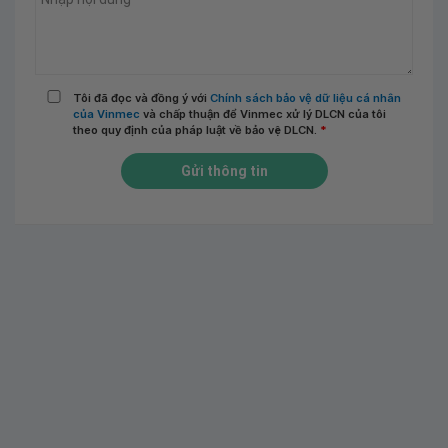
Tôi đã đọc và đồng ý với
Chính sách bảo vệ dữ liệu cá nhân
của Vinmec
và chấp thuận để Vinmec xử lý DLCN của tôi
theo quy định của pháp luật về bảo vệ DLCN.
*
Gửi thông tin