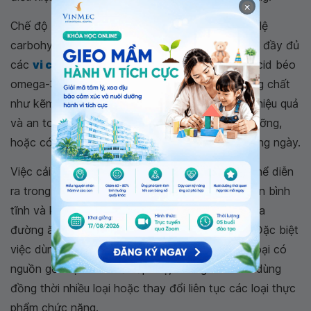
×
Chế độ dinh dưỡng hợp lý cần phải cân bằng tỷ lệ
carbohydrate, protein và chất béo, đồng thời có đầy đủ
các
vi chất dinh dưỡng
quan trọng bao gồm acid béo
omega-3, vitamin như vitamin B12 và các khoáng chất
như kẽm và sắt,... Các nhân viên y tế sẽ tư vấn hiệu quả
và an toàn cho cha mẹ về chế độ ăn và dinh dưỡng,
hoặc có thể là những bữa ăn mẫu cụ thể cho từng ngày.
Việc cải thiện tình trạng trẻ chậm phát triển có thể diễn
ra trong thời gian dài nên khuyến cáo cha mẹ cần bình
tĩnh và kiên trì khi bổ sung chất cho bé kể cả qua
đường ăn uống hay các thực phẩm chức năng. Đặc biệt
việc dùng thực phẩm chức năng nên chọn các loại có
nguồn gốc tự nhiên dễ hấp thụ, không cho con dùng
đồng thời nhiều loại hoặc thay đổi liên tục các loại thực
phẩm chức năng.