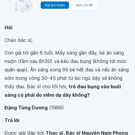
Đặt lịch khám
Xem chi tiết
Hỏi
Chào bác sĩ,
Con gái tôi gần 6 tuổi. Mấy sáng gần đây, bé ăn sáng
muộn (tầm sau 8h30) và kêu đau bụng (không tới mức
quằn quại). Ăn sáng xong thì bé hết đau và nếu ăn sáng
sớm trong vòng 30-45 phút từ lúc ngủ dậy sẽ không
thấy đau. Bác sĩ cho tôi hỏi,
trẻ đau bụng vào buổi
sáng có phải do viêm dạ dày không?
Đặng Tùng Dương
(1986)
Trả lời
Được giải đáp bởi
Thạc sĩ, Bác sĩ Nguyễn Nam Phong