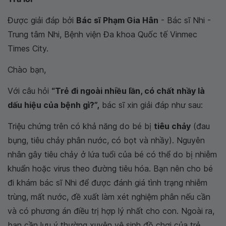
Được giải đáp bởi
Bác sĩ Phạm Gia Hân
- Bác sĩ Nhi -
Trung tâm Nhi, Bệnh viện Đa khoa Quốc tế Vinmec
Times City.
Chào bạn,
Với câu hỏi
“Trẻ đi ngoài nhiều lần, có chất nhầy là
dấu hiệu của bệnh gì?”,
bác sĩ xin giải đáp như sau:
Triệu chứng trên có khả năng do bé bị
tiêu chảy
(đau
bụng, tiêu chảy phân nước, có bọt và nhầy). Nguyên
nhân gây tiêu chảy ở lứa tuổi của bé có thể do bị nhiễm
khuẩn hoặc virus theo đường tiêu hóa. Bạn nên cho bé
đi khám bác sĩ Nhi để được đánh giá tình trạng nhiễm
trùng, mất nước, đề xuất làm xét nghiệm phân nếu cần
và có phương án điều trị hợp lý nhất cho con. Ngoài ra,
bạn cần lưu ý thường xuyên vệ sinh đồ chơi của trẻ,