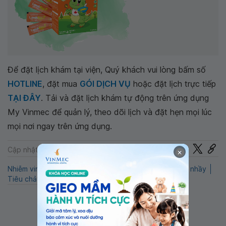
Để đặt lịch khám tại viện, Quý khách vui lòng bấm số
HOTLINE
, đặt mua
GÓI DỊCH VỤ
hoặc đặt lịch trực tiếp
TẠI ĐÂY
. Tải và đặt lịch khám tự động trên ứng dụng
My Vinmec để quản lý, theo dõi lịch và đặt hẹn mọi lúc
mọi nơi ngay trên ứng dụng.
Chia sẻ
Cập nhật: 22-07-2024
×
Nhiễm virus
LaminKid
QnA
Nhi
Đi ngoài có chất nhầy
Tiêu chảy
Nhiễm khuẩn