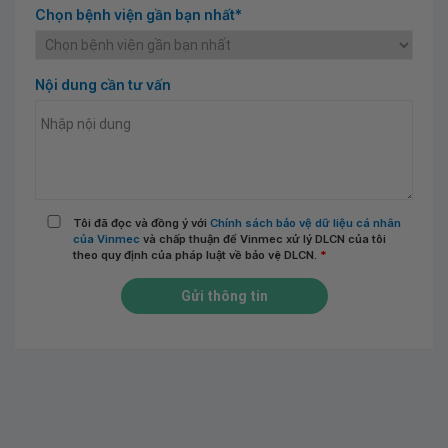
Chọn bệnh viện gần bạn nhất*
Nội dung cần tư vấn
Tôi đã đọc và đồng ý với
Chính sách bảo vệ dữ liệu cá nhân
của Vinmec
và chấp thuận để Vinmec xử lý DLCN của tôi
theo quy định của pháp luật về bảo vệ DLCN.
*
Gửi thông tin