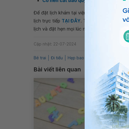
Có nên cắt bao quy đầu cho trẻ sơ sin
Để đặt lịch khám tại viện, Quý khách vui lò
lịch trực tiếp
TẠI ĐÂY
. Tải và đặt lịch khám
lịch và đặt hẹn mọi lúc mọi nơi ngay trên ứn
Cập nhật: 22-07-2024
Bé trai
Đi tiểu
Hẹp bao quy đầu
QnA
Ẩn ti
Bài viết liên quan