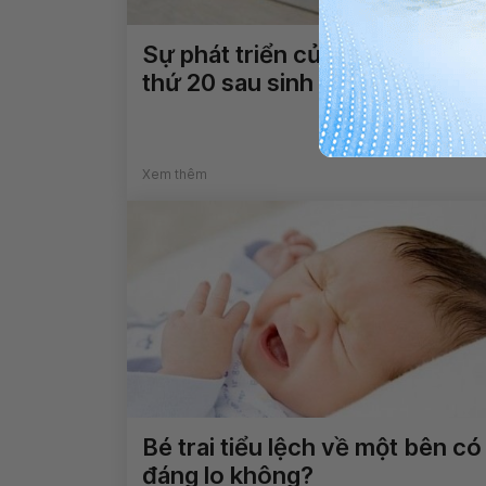
Sự phát triển của trẻ ở tháng
thứ 20 sau sinh
Xem thêm
Bé trai tiểu lệch về một bên có
đáng lo không?