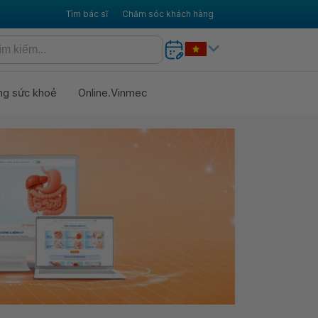
Tìm bác sĩ
Chăm sóc khách hàng
ng sức khoẻ
Online.Vinmec