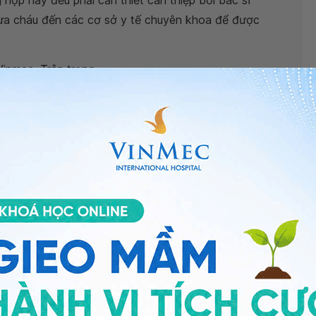
g hợp này đều phải cần thiết can thiệp bởi bác sĩ
ưa cháu đến các cơ sở y tế chuyên khoa để được
Vinmec. Trân trọng.
i tổng hợp - Bệnh viện Đa khoa Quốc tế Vinmec Đà
ải do hẹp bao quy đầu?
 gì?
hướng xử lý