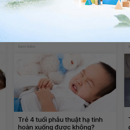
Dấu hiệu nhận biết dậy thì sớm
ở bé trai là gì?
Xem thêm
Trẻ 4 tuổi phẫu thuật hạ tinh
hoàn xuống được không?