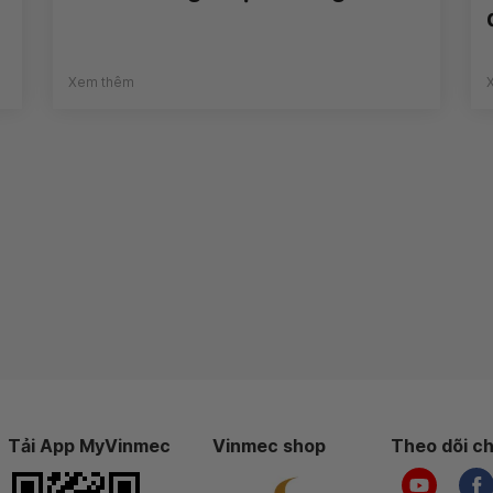
Xem thêm
Tải App MyVinmec
Vinmec shop
Theo dõi ch