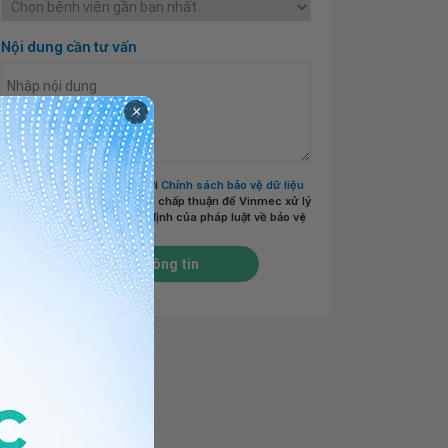
Nội dung cần tư vấn
×
Tôi đã đọc và đồng ý với
Chính sách bảo vệ dữ liệu
cá nhân của Vinmec
và chấp thuận để Vinmec xử lý
DLCN của tôi theo quy định của pháp luật về bảo vệ
DLCN.
*
Gửi thông tin