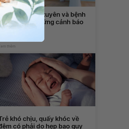
Đi tiểu thường xuyên và bệnh
tiểu đường: Những cảnh báo
cần thiết
Xem thêm
Trẻ khó chịu, quấy khóc về
đêm có phải do hẹp bao quy