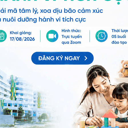
h?
ng bấm số
HOTLINE
, đặt mua
GÓI DỊCH VỤ
hoặc đặt
 tự động trên ứng dụng My Vinmec để quản lý, theo dõi
g dụng.
Chia sẻ
nh hoàn
Tinh hoàn lò xo