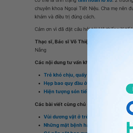
có thể là tình trạng
tinh hoàn lò xo
. 2 trườn
chuyên khoa Ngoại Tiết Niệu. Cha mẹ nên đ
khám và điều trị đúng cách.
Cảm ơn vì đã đặt câu hỏi tới Hệ thống Y tế 
Thạc sĩ, Bác sĩ Võ Thiện Ngôn
- Khoa Ngoạ
Nẵng
Các nội dung tư vấn khác
Trẻ khó chịu, quấy khóc về đêm có ph
Hẹp bao quy đầu ở trẻ nên dùng thuốc
Hiện tượng són tiểu ở trẻ có đáng lo?
Các bài viết cùng chủ đề
Vùi dương vật ở trẻ sơ sinh
Những mặt bệnh hay gặp ở trẻ em và 