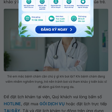
khảo ý kiến bác sĩ để xác định tình trạng bệnh của trẻ.
Trẻ em mắc bệnh chàm cần chú ý gì khi bơi lội? Khi bệnh chàm đang
viêm nhiễm nghiêm trọng, trẻ nên tránh bơi và tham khảo ý kiến bác sĩ
để đánh giá tình trạng da.
Để đặt lịch khám tại viện, Quý khách vui lòng bấm số
HOTLINE
, đặt mua
GÓI DỊCH VỤ
hoặc đặt lịch trực tiếp
TẠI ĐÂY
. Tải và đặt lịch khám tự động trên ứng dụng