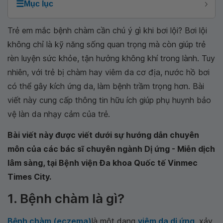
☰
Mục lục
Trẻ em mắc bệnh chàm cần chú ý gì khi bơi lội? Bơi lội
không chỉ là kỹ năng sống quan trọng mà còn giúp trẻ
rèn luyện sức khỏe, tận hưởng không khí trong lành. Tuy
nhiên, với trẻ bị chàm hay viêm da cơ địa, nước hồ bơi
có thể gây kích ứng da, làm bệnh trầm trọng hơn. Bài
viết này cung cấp thông tin hữu ích giúp phụ huynh bảo
vệ làn da nhạy cảm của trẻ.
Bài viết này được viết dưới sự hướng dẫn chuyên
môn của các bác sĩ chuyên ngành Dị ứng - Miễn dịch
lâm sàng, tại Bệnh viện Đa khoa Quốc tế Vinmec
Times City.
1. Bệnh chàm là gì?
Bệnh chàm (eczema)
là một dạng
viêm da dị ứng
, xảy