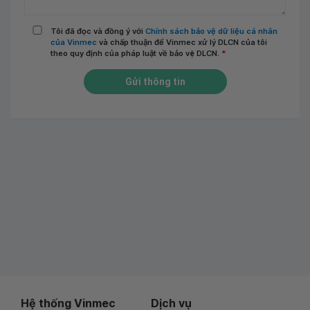
Tôi đã đọc và đồng ý với
Chính sách bảo vệ dữ liệu cá nhân
của Vinmec
và chấp thuận để Vinmec xử lý DLCN của tôi
theo quy định của pháp luật về bảo vệ DLCN.
*
Gửi thông tin
Hệ thống Vinmec
Dịch vụ