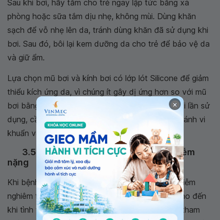
Sau khi bơi, hãy tắm cho trẻ ngay lập tức bằng xà
phòng hoặc sữa tắm dịu nhẹ, không mùi. Dùng khăn
sạch để vỗ nhẹ lên da, tránh dùng khăn đã sử dụng khi
bơi. Sau đó, bôi lại kem dưỡng da cho trẻ để bảo vệ da
và giữ ẩm.
Lựa chọn mũ bơi và kính bơi có lớp lót Silicone để giảm
thiểu kích ứng da, vì chúng ít gây dị ứng hơn so với mũ
×
bơi bằng cao su hay các loại nhựa khác. Sau mỗi lần sử
dụng, cần rửa sạch tất cả trang thiết bị bơi để tránh vi
khuẩn và hóa chất còn sót lại.
3.5. Tránh bơi khi bệnh chàm viêm nhiễm
nặng
Khi bệnh chàm của trẻ đang ở giai đoạn viêm nhiễm
nghiêm trọng, tốt nhất là trẻ nên ngừng bơi lội cho đến
khi tình trạng da được cải thiện. Phụ huynh nên tham