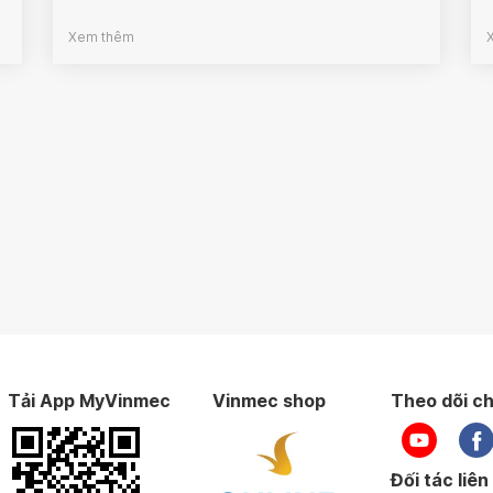
Xem thêm
Tải App MyVinmec
Vinmec shop
Theo dõi ch
Đối tác liên