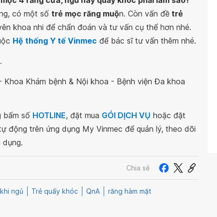
i mọc 4 răng cửa, ngủ hay quấy khóc phải làm sao?
”
ăng, có một số
trẻ mọc răng muộ
n. Còn vấn đề
trẻ
yên khoa nhi để chẩn đoán và tư vấn cụ thể hơn nhé.
huộc
Hệ thống Y tế Vinmec
để bác sĩ tư vấn thêm nhé.
.
- Khoa Khám bệnh & Nội khoa - Bệnh viện Đa khoa
ng bấm số
HOTLINE
, đặt mua
GÓI DỊCH VỤ
hoặc đặt
 tự động trên ứng dụng My Vinmec để quản lý, theo dõi
g dụng.
Chia sẻ
khi ngủ
Trẻ quấy khóc
QnA
răng hàm mặt