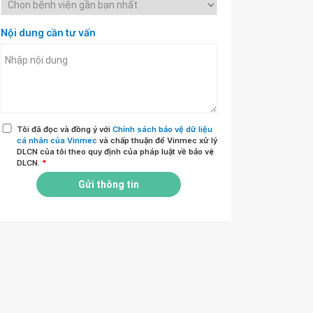
Nội dung cần tư vấn
Tôi đã đọc và đồng ý với
Chính sách bảo vệ dữ liệu
cá nhân của Vinmec
và chấp thuận để Vinmec xử lý
DLCN của tôi theo quy định của pháp luật về bảo vệ
DLCN.
*
Gửi thông tin