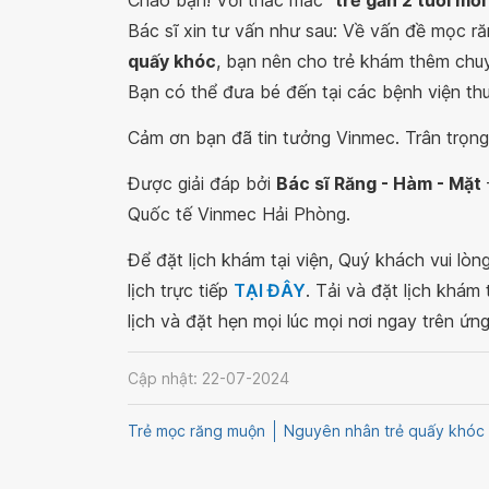
Chào bạn! Với thắc mắc “
trẻ gần 2 tuổi mớ
Bác sĩ xin tư vấn như sau: Về vấn đề mọc r
quấy khóc
, bạn nên cho trẻ khám thêm chu
Bạn có thể đưa bé đến tại các bệnh viện t
Cảm ơn bạn đã tin tưởng Vinmec. Trân trọng
Được giải đáp bởi
Bác sĩ Răng - Hàm - Mặt
Quốc tế Vinmec Hải Phòng.
Để đặt lịch khám tại viện, Quý khách vui lò
lịch trực tiếp
TẠI ĐÂY
. Tải và đặt lịch khám
lịch và đặt hẹn mọi lúc mọi nơi ngay trên ứn
Cập nhật: 22-07-2024
Trẻ mọc răng muộn
Nguyên nhân trẻ quấy khóc 