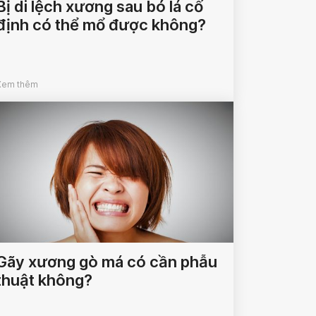
Bị di lệch xương sau bó lá cố
định có thể mổ được không?
Xem thêm
Gãy xương gò má có cần phẫu
thuật không?