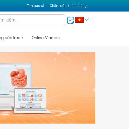
Tìm bác sĩ
Chăm sóc khách hàng
ng sức khoẻ
Online.Vinmec