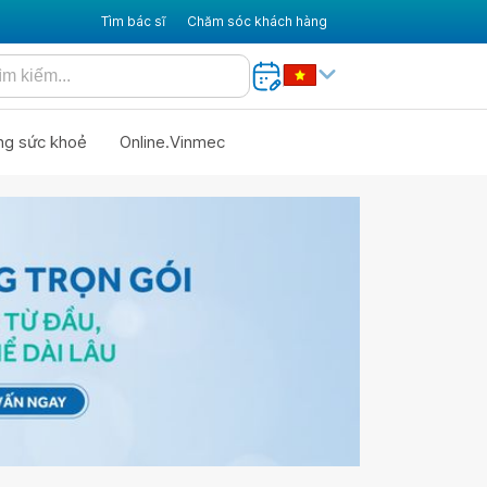
Tìm bác sĩ
Chăm sóc khách hàng
ng sức khoẻ
Online.Vinmec