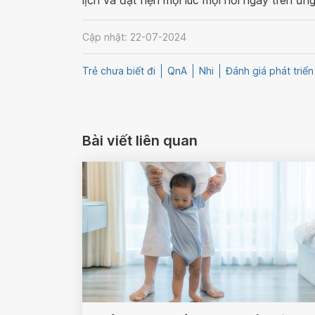
lịch và đặt hẹn mọi lúc mọi nơi ngay trên ứn
Cập nhật: 22-07-2024
Trẻ chưa biết đi
QnA
Nhi
Đánh giá phát triể
Bài viết liên quan