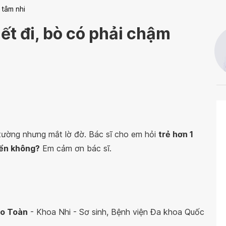
 tâm nhi
iết đi, bò có phải chậm
n tường nhưng mắt lờ đờ. Bác sĩ cho em hỏi
trẻ hơn 1
riển không?
Em cảm ơn bác sĩ.
ảo Toàn
- Khoa Nhi - Sơ sinh, Bệnh viện Đa khoa Quốc