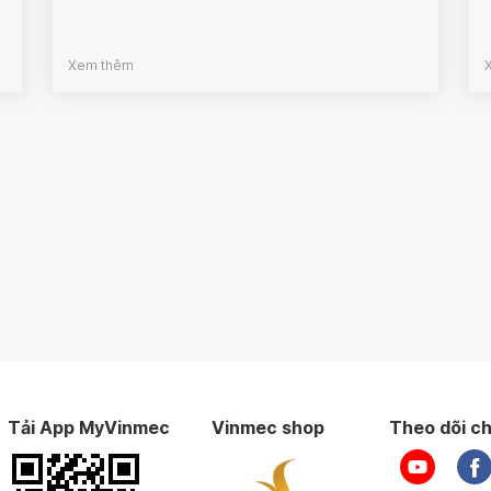
Xem thêm
Tải App MyVinmec
Vinmec shop
Theo dõi ch