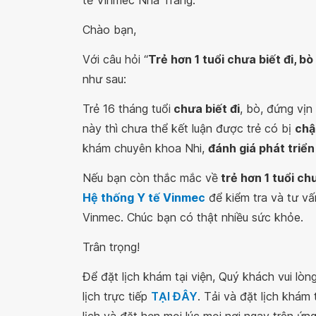
tế Vinmec Nha Trang.
Chào bạn,
Với câu hỏi “
Trẻ hơn 1 tuổi chưa biết đi, b
như sau:
Trẻ 16 tháng tuổi
chưa biết đi
, bò, đứng vịn
này thì chưa thể kết luận được trẻ có bị
chậ
khám chuyên khoa Nhi,
đánh giá phát triển
Nếu bạn còn thắc mắc về
trẻ hơn 1 tuổi chư
Hệ thống Y tế Vinmec
để kiểm tra và tư vấ
Vinmec. Chúc bạn có thật nhiều sức khỏe.
Trân trọng!
Để đặt lịch khám tại viện, Quý khách vui lò
lịch trực tiếp
TẠI ĐÂY
. Tải và đặt lịch khám