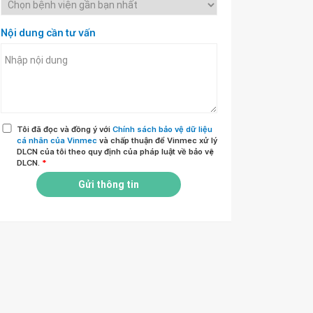
Nội dung cần tư vấn
Tôi đã đọc và đồng ý với
Chính sách bảo vệ dữ liệu
cá nhân của Vinmec
và chấp thuận để Vinmec xử lý
DLCN của tôi theo quy định của pháp luật về bảo vệ
DLCN.
*
Gửi thông tin