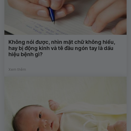
Không nói được, nhìn mặt chữ không hiểu,
hay bị động kinh và tê đầu ngón tay là dấu
hiệu bệnh gì?
Xem thêm