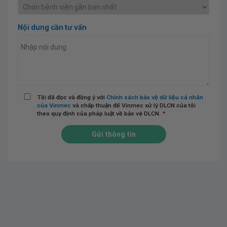
Nội dung cần tư vấn
Tôi đã đọc và đồng ý với
Chính sách bảo vệ dữ liệu cá nhân
của Vinmec
và chấp thuận để Vinmec xử lý DLCN của tôi
theo quy định của pháp luật về bảo vệ DLCN.
*
Gửi thông tin