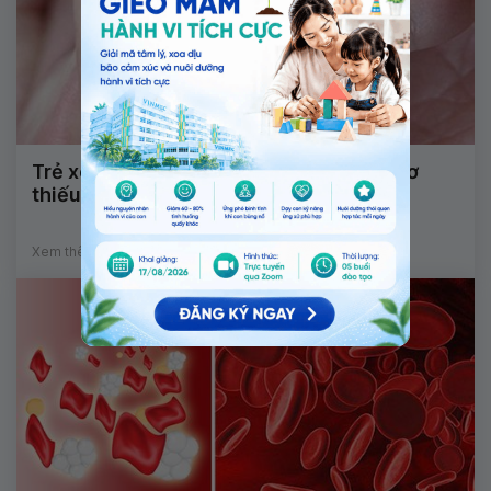
Trẻ xét nghiệm máu gót chân có nguy cơ
thiếu enzym G6PD phải làm gì?
Xem thêm