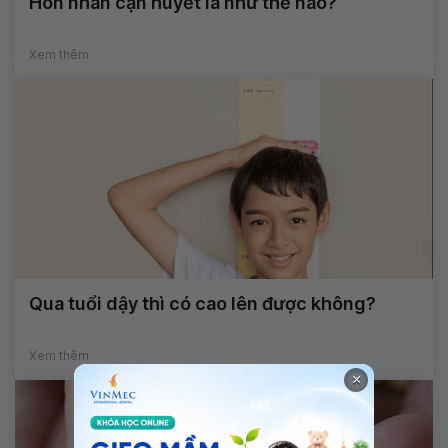
Hôn nhân cận huyết là như thế nào?
Xem thêm
Qua tuổi dậy thì có cao lên được không?
Xem thêm
×