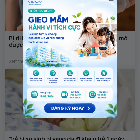
Bị di lệch xương sau bó lá cố định có thể mổ
được không?
Xem thêm
Trẻ bị sơ sinh bị vàng da đi khám trễ 1 ngày