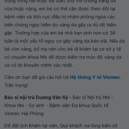
trong vòng hai hoặc ba tuần. Đối với chứng vàng da
vừa hoặc nặng, em bé có thể cần được theo dõi tại
bệnh viện và tích cực điều trị nhằm phòng ngừa các
biến chứng nguy hiểm do vàng da gây ra dù rất hiếm
gặp. Trường hợp của em bé nhà bạn sinh non có 36
tuần là một yếu tố nguy cơ gây vàng da kéo dài. Nếu da
bé còn vàng, bố mẹ nên cho bé đi khám tại cơ sở y tế
có chuyên khoa Nhi để được kiểm tra mức độ vàng da
và có lời khuyên chính xác nhất.
Cảm ơn bạn đã gửi câu hỏi tới
Hệ thống Y tế Vinmec
.
Trân trọng!
Bác sĩ nội trú Dương Văn Sỹ -
Bác sĩ Nội trú Nhi -
Khoa Nhi - Sơ sinh - Bệnh viện Đa khoa Quốc tế
Vinmec Hải Phòng
Để đặt lịch khám tại viện, Quý khách vui lòng bấm số