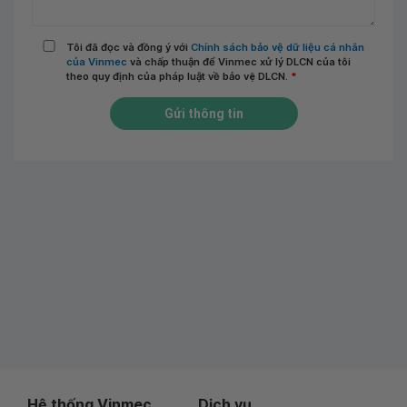
Tôi đã đọc và đồng ý với
Chính sách bảo vệ dữ liệu cá nhân
của Vinmec
và chấp thuận để Vinmec xử lý DLCN của tôi
theo quy định của pháp luật về bảo vệ DLCN.
*
Gửi thông tin
Hệ thống Vinmec
Dịch vụ