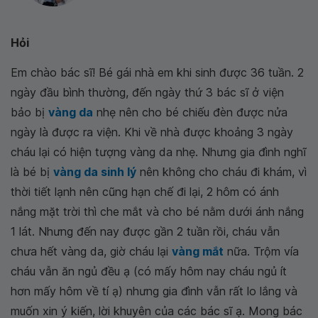
Hỏi
Em chào bác sĩ! Bé gái nhà em khi sinh được 36 tuần. 2
ngày đầu bình thường, đến ngày thứ 3 bác sĩ ở viện
bảo bị
vàng da
nhẹ nên cho bé chiếu đèn được nửa
ngày là được ra viện. Khi về nhà được khoảng 3 ngày
cháu lại có hiện tượng vàng da nhẹ. Nhưng gia đình nghĩ
là bé bị
vàng da sinh lý
nên không cho cháu đi khám, vì
thời tiết lạnh nên cũng hạn chế đi lại, 2 hôm có ánh
nắng mặt trời thì che mắt và cho bé nằm dưới ánh nắng
1 lát. Nhưng đến nay được gần 2 tuần rồi, cháu vẫn
chưa hết vàng da, giờ cháu lại
vàng mắt
nữa. Trộm vía
cháu vẫn ăn ngủ đều ạ (có mấy hôm nay cháu ngủ ít
hơn mấy hôm về tí ạ) nhưng gia đình vẫn rất lo lắng và
muốn xin ý kiến, lời khuyên của các bác sĩ ạ. Mong bác