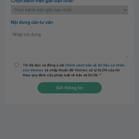
Chọn bệnh viện gần bạn nhất*
Nội dung cần tư vấn
Tôi đã đọc và đồng ý với
Chính sách bảo vệ dữ liệu cá nhân
của Vinmec
và chấp thuận để Vinmec xử lý DLCN của tôi
theo quy định của pháp luật về bảo vệ DLCN.
*
Gửi thông tin