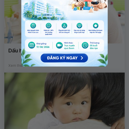
Dấu hiệu u sụn xương ở trẻ em
Xem thêm