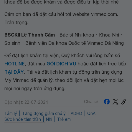
khoa để bé được khám và được điều trị kịp thời nhé
Cảm ơn bạn đã đặt câu hỏi tới website vinmec.com.
Trân trọng.
BSCKII Lê Thanh Cẩm -
Bác sĩ Nhi khoa - Khoa Nhi -
Sơ sinh - Bệnh viện Đa khoa Quốc tế Vinmec Đà Nẵng
Để đặt lịch khám tại viện, Quý khách vui lòng bấm số
HOTLINE
, đặt mua
GÓI DỊCH VỤ
hoặc đặt lịch trực tiếp
TẠI ĐÂY
. Tải và đặt lịch khám tự động trên ứng dụng
My Vinmec để quản lý, theo dõi lịch và đặt hẹn mọi lúc
mọi nơi ngay trên ứng dụng.
Chia sẻ
Cập nhật: 22-07-2024
Tâm lý
Tăng động giảm chú ý
ADHD
QnA
Sức khỏe tâm thần
Nhi
Trẻ em