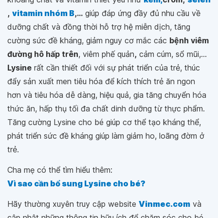
,
vitamin nhóm B
,...
giúp đáp ứng đầy đủ nhu cầu về
dưỡng chất và đồng thời hỗ trợ hệ miễn dịch, tăng
cường sức đề kháng, giảm nguy cơ mắc các
bệnh viêm
đường hô hấp trên
, viêm phế quản
,
cảm cúm, sổ mũi,...
Lysine
rất cần thiết đối với sự phát triển của trẻ, thúc
đẩy sản xuất men tiêu hóa để kích thích trẻ ăn ngon
hơn và tiêu hóa dễ dàng, hiệu quả, gia tăng chuyển hóa
thức ăn, hấp thụ tối đa chất dinh dưỡng từ thực phẩm.
Tăng cường Lysine cho bé giúp cơ thể tạo kháng thể,
phát triển sức đề kháng giúp làm giảm ho, loãng đờm ở
trẻ.
Cha mẹ có thể tìm hiểu thêm:
Vì sao cần bổ sung Lysine cho bé?
Hãy thường xuyên truy cập website
Vinmec.com
và
cập nhật những thông tin hữu ích để chăm sóc cho bé