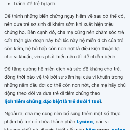
Tránh để trẻ bị lạnh.
Để tránh những biến chứng nguy hiểm về sau có thể có,
nên đưa trẻ sơ sinh đi khám sớm khi xuất hiện triệu
chứng ho. Bên cạnh đó, cha mẹ cũng nên chăm sóc trẻ
cẩn thận giai đoạn này bởi lúc này hệ miễn dịch của trẻ
còn kém, hệ hô hấp còn non nớt là điều kiện thuận lợi
cho vi khuẩn, virus phát triển nên rất dễ nhiễm bệnh.
Để tăng cường hệ miễn dịch và sức đề kháng cho trẻ,
đồng thời bảo vệ trẻ bởi sự xâm hại của vi khuẩn trong
những năm đầu đời cơ thể còn non nớt, cha mẹ hãy chủ
động theo dõi và đưa trẻ đi tiêm chủng theo
lịch tiêm chủng, đặc biệt là trẻ dưới 1 tuổi
.
Ngoài ra, cha mẹ cũng nên bổ sung thêm một số thực
phẩm hỗ trợ có chứa thành phần
Lysine
,
các vi
khoáng chất và vitamin thiết yếu như
kẽm,
crom,
selen