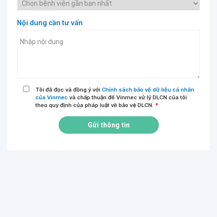
Nội dung cần tư vấn
Tôi đã đọc và đồng ý với
Chính sách bảo vệ dữ liệu cá nhân
của Vinmec
và chấp thuận để Vinmec xử lý DLCN của tôi
theo quy định của pháp luật về bảo vệ DLCN.
*
Gửi thông tin