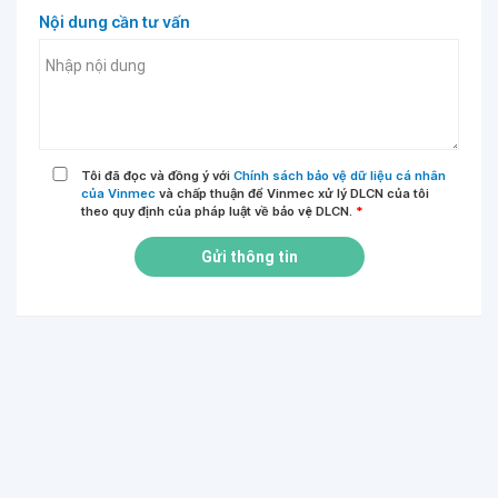
Nội dung cần tư vấn
Tôi đã đọc và đồng ý với
Chính sách bảo vệ dữ liệu cá nhân
của Vinmec
và chấp thuận để Vinmec xử lý DLCN của tôi
theo quy định của pháp luật về bảo vệ DLCN.
*
Gửi thông tin