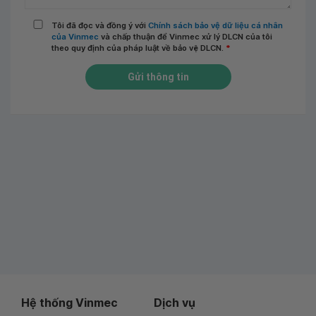
Tôi đã đọc và đồng ý với
Chính sách bảo vệ dữ liệu cá nhân
của Vinmec
và chấp thuận để Vinmec xử lý DLCN của tôi
theo quy định của pháp luật về bảo vệ DLCN.
*
Gửi thông tin
Hệ thống Vinmec
Dịch vụ