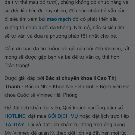
da ( vì thế màu đỏ tươi), chúng không có chức năng và
sẽ đến lúc tiêu đi. Tuy nhiên, để chắc chắn bé vẫn cần
đi siêu âm xem búi
mao mạch
đó có phát triển sâu
xuống tổ chức dưới da không. Nếu có, bác sĩ siêu âm
sẽ tư vấn và đưa ra phương pháp tốt nhất cho bé.
Cảm ơn bạn đã tin tưởng và gửi câu hỏi đến Vinmec, rất
mong sẽ được gặp bạn và bé để tư vấn cụ thể hơn.
Trân trọng!
Được giải đáp bởi
Bác sĩ chuyên khoa II Cao Thị
Thanh -
Bác sĩ Nhi - Khoa Nhi - Sơ sinh - Bệnh viện Đa
khoa Quốc tế Vinmec Hải Phòng
Để đặt lịch khám tại viện, Quý khách vui lòng bấm số
HOTLINE
, đặt mua
GÓI DỊCH VỤ
hoặc đặt lịch trực tiếp
TẠI ĐÂY
. Tải và đặt lịch khám tự động trên ứng dụng
My Vinmec để quản lý, theo dõi lịch và đặt hẹn mọi lúc