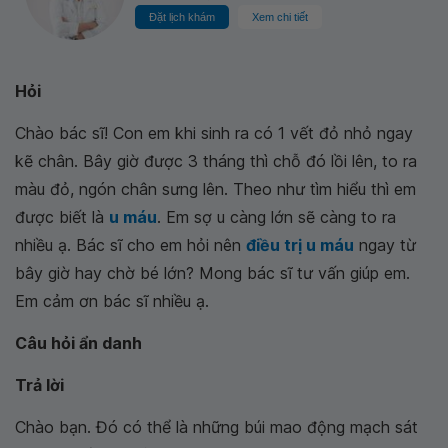
Đặt lịch khám
Xem chi tiết
Hỏi
Chào bác sĩ! Con em khi sinh ra có 1 vết đỏ nhỏ ngay
kẽ chân. Bây giờ được 3 tháng thì chỗ đó lồi lên, to ra
màu đỏ, ngón chân sưng lên. Theo như tìm hiểu thì em
được biết là
u máu
. Em sợ u càng lớn sẽ càng to ra
nhiều ạ. Bác sĩ cho em hỏi nên
điều trị u máu
ngay từ
bây giờ hay chờ bé lớn? Mong bác sĩ tư vấn giúp em.
Em cảm ơn bác sĩ nhiều ạ.
Câu hỏi ẩn danh
Trả lời
Chào bạn. Đó có thể là những búi mao động mạch sát