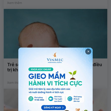
Xem thêm
×
Trẻ sơ sinh bị u máu dạng phẳng có cần điều
trị không?
Xem thêm