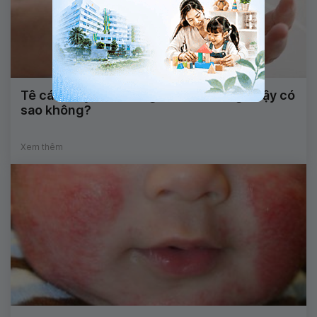
Tê cánh tay kèm đau gót chân khi ngủ dậy có
sao không?
Xem thêm