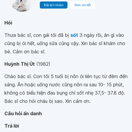
Đặt lịch khám
Xem chi tiết
Hỏi
Thưa bác sĩ, con gái tôi đã bị
sốt
3 ngày rồi, ăn gì vào
cũng bị ói hết, uống sữa cũng vậy. Xin bác sĩ khám cho
bé. Cảm ơn bác sĩ.
Huỳnh Thị Út
(1982)
Chào bác sĩ. Con tôi 5 tuổi bị nôn ói liên tục từ đêm đến
sáng. Ăn hoặc uống nước cũng nôn ra sau 10- 15 phút,
không có biểu hiện đau bụng chỉ sốt nhẹ 37,5- 37.8 độ.
Bác sĩ cho hỏi cháu bị sao. Xin cảm ơn.
Câu hỏi ẩn danh
Trả lời