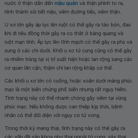
nước ở thận dẫn đến
niệu quản
và thận phình to ra,
hình thành sỏi tiết niệu, viêm đường tiểu, viêm thận.
U xơ lớn gây áp lực lên ruột có thể gây ra táo bón, đau
khi đi tiêu đồng thời gây ra co thắt ở bàng quang và
ruột mạn tính. Áp lực lên tĩnh mạch có thể gây ra phù và
sưng ở các chi dưới. Khối u xơ tử cung cũng có thể gây
ra nhiễm trùng tại vị trí xuất hiện hoặc lan rộng sang các
cơ quan lân cận, thậm chí lan rộng khắp cơ thể.
Các khối u xơ lớn có cuống, hoặc xoắn dưới màng phúc
mạc là một biến chứng phổ biến nhưng rất nguy hiểm.
Tình trạng này có thể nhanh chóng gây viêm tại vùng
phúc mạc. Nếu không được can thiệp kịp thời, bệnh
nhân có thể đối diện với nguy cơ tử vong.
Trong thời kỳ mang thai, tình trạng này có thể gây ra
các vấn đề sản khoa như thai ngoài tử cung, sảy thai,