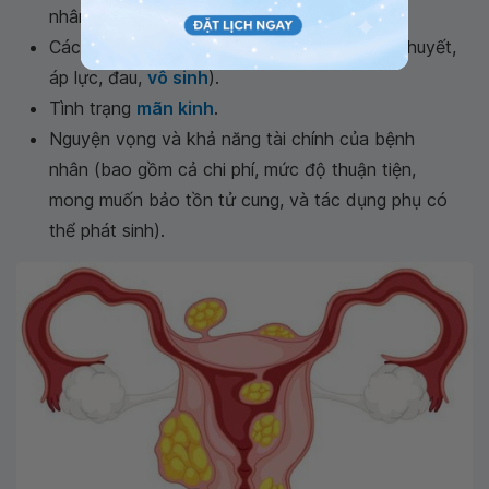
nhân.
Các triệu chứng đi kèm (như rong kinh, xuất huyết,
áp lực, đau,
vô sinh
).
Tình trạng
mãn kinh
.
Nguyện vọng và khả năng tài chính của bệnh
nhân (bao gồm cả chi phí, mức độ thuận tiện,
mong muốn bảo tồn tử cung, và tác dụng phụ có
thể phát sinh).