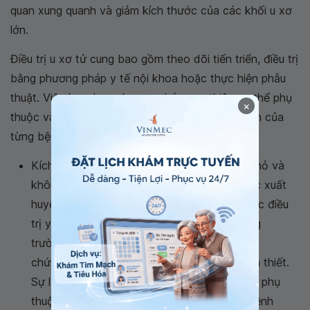
quan xung quanh và giảm kích thước của các khối u xơ
lớn.
Điều trị u xơ tử cung bao gồm theo dõi tiến triển, điều trị
bằng phương pháp y tế nội khoa hoặc thực hiện phẫu
thuật. Việc lựa chọn phương pháp can thiệp cụ thể phụ
×
thuộc vào tình trạng sức khỏe và yếu tố cá nhân của
từng bệnh nhân, bao gồm:
Kích thước và vị trí của khối u: Nếu khối u nhỏ và
không gây ra triệu chứng như rong kinh hoặc xuất
huyết, việc theo dõi và kiểm tra định kỳ hoặc điều
trị y tế nội khoa có thể được áp dụng. Trong
trường hợp khối u xơ lớn và gây ra các triệu
chứng như đã đề cập, phẫu thuật có thể cần thiết.
Sự lựa chọn giữa bảo tồn tử cung và loại bỏ phụ
thuộc vào tình trạng sức khỏe cụ thể của bệnh