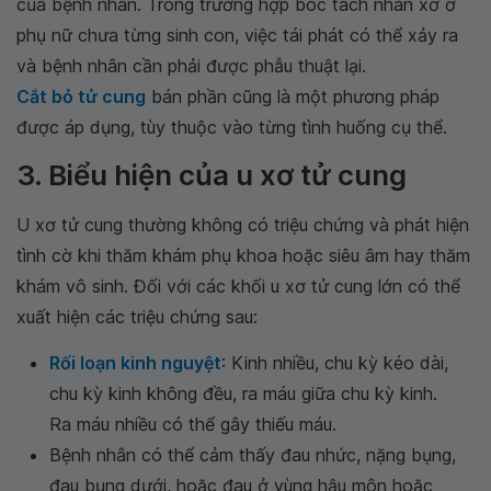
của bệnh nhân. Trong trường hợp bóc tách nhân xơ ở
phụ nữ chưa từng sinh con, việc tái phát có thể xảy ra
và bệnh nhân cần phải được phẫu thuật lại.
Cắt bỏ tử cung
bán phần cũng là một phương pháp
được áp dụng, tùy thuộc vào từng tình huống cụ thể.
3. Biểu hiện của u xơ tử cung
U xơ tử cung thường không có triệu chứng và phát hiện
tình cờ khi thăm khám phụ khoa hoặc siêu âm hay thăm
khám vô sinh. Đối với các khối u xơ tử cung lớn có thể
xuất hiện các triệu chứng sau:
Rối loạn kinh nguyệt
: Kinh nhiều, chu kỳ kéo dài,
chu kỳ kinh không đều, ra máu giữa chu kỳ kinh.
Ra máu nhiều có thể gây thiếu máu.
Bệnh nhân có thể cảm thấy đau nhức, nặng bụng,
đau bụng dưới, hoặc đau ở vùng hậu môn hoặc