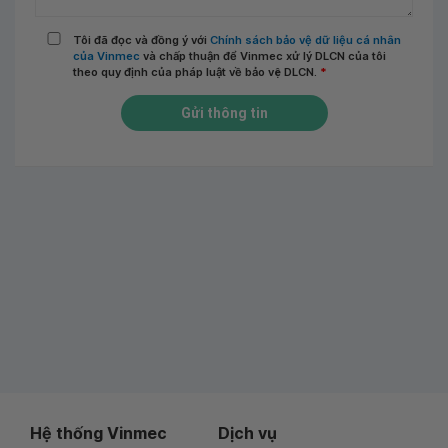
Tôi đã đọc và đồng ý với
Chính sách bảo vệ dữ liệu cá nhân
của Vinmec
và chấp thuận để Vinmec xử lý DLCN của tôi
theo quy định của pháp luật về bảo vệ DLCN.
*
Gửi thông tin
Hệ thống Vinmec
Dịch vụ