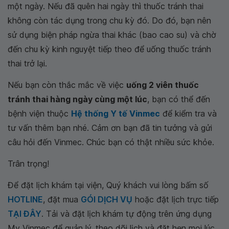
một ngày. Nếu đã quên hai ngày thì thuốc tránh thai
không còn tác dụng trong chu kỳ đó. Do đó, bạn nên
sử dụng biện pháp ngừa thai khác (bao cao su) và chờ
đến chu kỳ kinh nguyệt tiếp theo để uống thuốc tránh
thai trở lại.
Nếu bạn còn thắc mắc về việc
uống 2 viên thuốc
tránh thai hàng ngày cùng một lúc
, bạn có thể đến
bệnh viện thuộc
Hệ thống Y tế Vinmec
để kiểm tra và
tư vấn thêm bạn nhé. Cảm ơn bạn đã tin tưởng và gửi
câu hỏi đến Vinmec. Chúc bạn có thật nhiều sức khỏe.
Trân trọng!
Để đặt lịch khám tại viện, Quý khách vui lòng bấm số
HOTLINE
, đặt mua
GÓI DỊCH VỤ
hoặc đặt lịch trực tiếp
TẠI ĐÂY
. Tải và đặt lịch khám tự động trên ứng dụng
My Vinmec để quản lý, theo dõi lịch và đặt hẹn mọi lúc