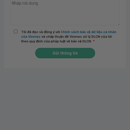
Tôi đã đọc và đồng ý với
Chính sách bảo vệ dữ liệu cá nhân
của Vinmec
và chấp thuận để Vinmec xử lý DLCN của tôi
theo quy định của pháp luật về bảo vệ DLCN.
*
Gửi thông tin