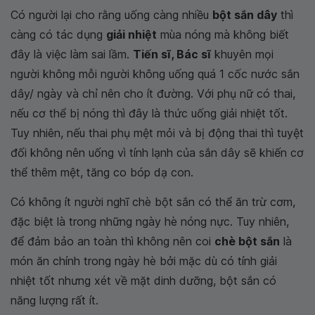
Có người lại cho rằng uống càng nhiều
bột sắn dây
thì
càng có tác dụng
giải nhiệt
mùa nóng mà không biết
đây là việc làm sai lầm.
Tiến sĩ, Bác sĩ
khuyên mọi
người không mỗi người không uống quá 1 cốc nước sắn
dây/ ngày và chỉ nên cho ít đường. Với phụ nữ có thai,
nếu cơ thể bị nóng thì đây là thức uống giải nhiệt tốt.
Tuy nhiên, nếu thai phụ mệt mỏi và bị động thai thì tuyệt
đối không nên uống vì tính lạnh của sắn dây sẽ khiến cơ
thể thêm mệt, tăng co bóp dạ con.
Có không ít người nghĩ chè bột sắn có thể ăn trừ cơm,
đặc biệt là trong những ngày hè nóng nực. Tuy nhiên,
để đảm bảo an toàn thì không nên coi
chè bột sắn
là
món ăn chính trong ngày hè bởi mặc dù có tính giải
nhiệt tốt nhưng xét về mặt dinh dưỡng, bột sắn có
năng lượng rất ít.