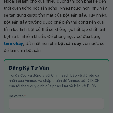
Ngoài sai lầm cho quá nhiều đường thì còn phải kể đến
thói quen uống bột sắn sống. Nhiều người nghĩ như vậy
sẽ tận dụng được tính mát của
bột sắn dây
. Tuy nhiên,
bột sắn dây
thường được chế biến thủ công nên quá
trình lọc tinh bột có thể sẽ không lọc hết tạp chất, tinh
bột sẽ bị nhiễm khuẩn. Để phòng nguy cơ đau bụng,
tiêu chảy
, tốt nhất nên pha
bột sắn dây
với nước sôi
để làm chín bột sắn.
Đăng Ký Tư Vấn
Tôi đã đọc và đồng ý với Chính sách bảo vệ dữ liệu cá
nhân của Vinmec và chấp thuận để Vinmec xử lý DLCN
của tôi theo quy định của pháp luật về bảo vệ DLCN.
Họ và tên
*