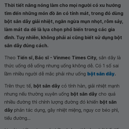
Thời tiết nắng nóng làm cho mọi người có xu hướng
tìm đến những món đồ ăn có tính mát, trong đó dùng
bột sắn dây giải nhiệt, ngăn ngừa mụn nhọt, rôm sảy,
làm mát da dẻ là lựa chọn phổ biến trong các gia
đình. Tuy nhiên, không phải ai cũng biết sử dụng bột
sắn dây đúng cách.
Theo
Tiến sĩ, Bác sĩ - Vinmec Times City,
sắn dây là
thức uống dễ uống nhưng uống không dễ. Có 1 số sai
lầm nhiều người dễ mắc phải như uống
bột sắn dây
.
Trên thực tế,
bột sắn dây
có tính hàn, giải nhiệt mạnh
nhưng nếu thường xuyên uống
bột sắn dây
cho quá
nhiều đường thì chính lượng đường đó khiến
bột sắn
dây
phản tác dụng, gây nhiệt miệng, nguy cơ béo phì,
tiểu đường...