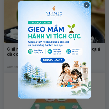
×
Giải nhiệt bằng bột sắn dây, cho thứ này quá
đà coi chừng bị nhiệt miệng, tiểu đường
Xem thêm