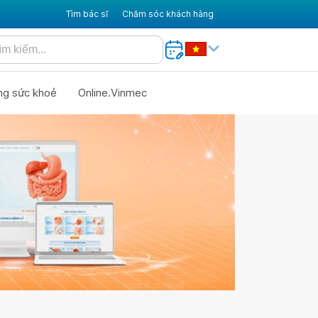
Tìm bác sĩ
Chăm sóc khách hàng
ng sức khoẻ
Online.Vinmec