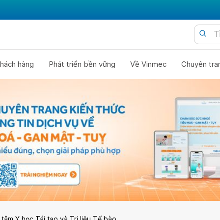
hách hàng
Phát triển bền vững
Về Vinmec
Chuyên tra
tâm Y học Tái tạo và Trị liệu Tế bào