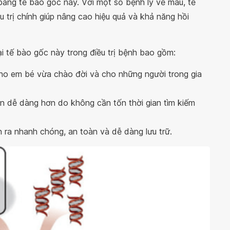
bằng tế bào gốc này. Với một số bệnh lý về máu, tế
trị chính giúp nâng cao hiệu quả và khả năng hồi
oại tế bào gốc này trong điều trị bệnh bao gồm:
o em bé vừa chào đời và cho những người trong gia
ện dễ dàng hơn do không cần tốn thời gian tìm kiếm
ễn ra nhanh chóng, an toàn và dễ dàng lưu trữ.