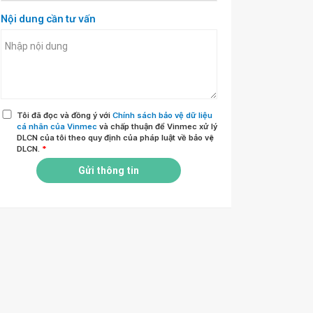
Nội dung cần tư vấn
Tôi đã đọc và đồng ý với
Chính sách bảo vệ dữ liệu
cá nhân của Vinmec
và chấp thuận để Vinmec xử lý
DLCN của tôi theo quy định của pháp luật về bảo vệ
DLCN.
*
Gửi thông tin