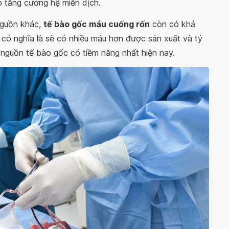
úp tăng cường hệ miễn dịch.
nguồn khác,
tế bào gốc máu cuống rốn
còn có khả
y có nghĩa là sẽ có nhiều máu hơn được sản xuất và tỷ
à nguồn tế bào gốc có tiềm năng nhất hiện nay.