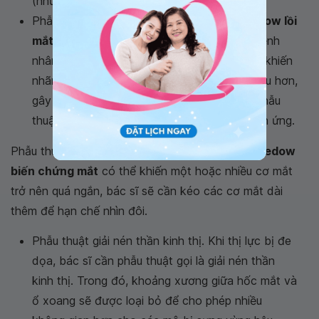
(như hydrocortison hoặc prednison).
Phẫu thuật mí mắt. Bởi vì trong
bệnh basedow lồi
mắt
, mí mắt thường mở rộng hơn, một số bệnh
nhân có thể gặp khó khăn khi đóng mí mắt, khiến
nhãn cầu tiếp xúc môi trường bên ngoài nhiều hơn,
gây chảy nước mắt và kích ứng quá mức. Phẫu
thuật tái định vị mí mắt có thể giúp giảm kích ứng.
Phẫu thuật cơ mắt. Đôi khi mô sẹo từ
bệnh basedow
biến chứng mắt
có thể khiến một hoặc nhiều cơ mắt
trở nên quá ngắn, bác sĩ sẽ cần kéo các cơ mắt dài
thêm để hạn chế nhìn đôi.
Phẫu thuật giải nén thần kinh thị. Khi thị lực bị đe
dọa, bác sĩ cần phẫu thuật gọi là giải nén thần
kinh thị. Trong đó, khoảng xương giữa hốc mắt và
ổ xoang sẽ được loại bỏ để cho phép nhiều