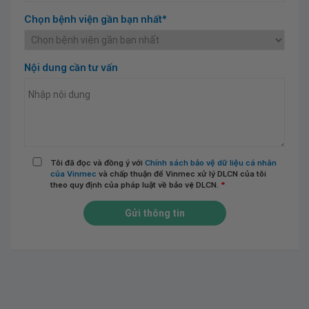
Chọn bệnh viện gần bạn nhất*
Nội dung cần tư vấn
Tôi đã đọc và đồng ý với
Chính sách bảo vệ dữ liệu cá nhân
của Vinmec
và chấp thuận để Vinmec xử lý DLCN của tôi
theo quy định của pháp luật về bảo vệ DLCN.
*
Gửi thông tin