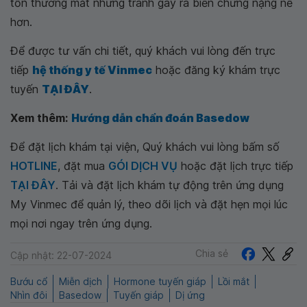
tổn thương mắt nhưng tránh gây ra biến chứng nặng nề
hơn.
Để được tư vấn chi tiết, quý khách vui lòng đến trực
tiếp
hệ thống y tế Vinmec
hoặc đăng ký khám trực
tuyến
TẠI ĐÂY
.
Xem thêm:
Hướng dẫn chẩn đoán Basedow
Để đặt lịch khám tại viện, Quý khách vui lòng bấm số
HOTLINE
, đặt mua
GÓI DỊCH VỤ
hoặc đặt lịch trực tiếp
TẠI ĐÂY
. Tải và đặt lịch khám tự động trên ứng dụng
My Vinmec để quản lý, theo dõi lịch và đặt hẹn mọi lúc
mọi nơi ngay trên ứng dụng.
Chia sẻ
Cập nhật: 22-07-2024
Bướu cổ
Miễn dịch
Hormone tuyến giáp
Lồi mắt
Nhìn đôi
Basedow
Tuyến giáp
Dị ứng