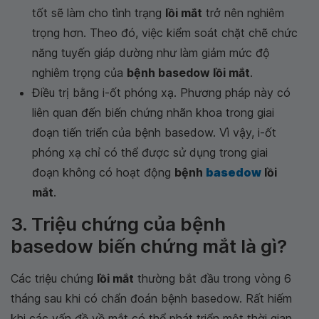
tốt sẽ làm cho tình trạng
lồi mắt
trở nên nghiêm
trọng hơn. Theo đó, việc kiểm soát chặt chẽ chức
năng tuyến giáp dường như làm giảm mức độ
nghiêm trọng của
bệnh basedow lồi mắt
.
Điều trị bằng i-ốt phóng xạ. Phương pháp này có
liên quan đến biến chứng nhãn khoa trong giai
đoạn tiến triển của bệnh basedow. Vì vậy, i-ốt
phóng xạ chỉ có thể được sử dụng trong giai
đoạn không có hoạt động
bệnh
basedow
lồi
mắt
.
3. Triệu chứng của bệnh
basedow biến chứng mắt là gì?
Các triệu chứng
lồi mắt
thường bắt đầu trong vòng 6
tháng sau khi có chẩn đoán bệnh basedow. Rất hiếm
khi các vấn đề về mắt có thể phát triển một thời gian