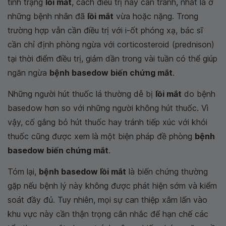
tình trạng
lồi mắt
, cách điều trị này cần tránh, nhất là ở
những bệnh nhân đã
lồi mắt
vừa hoặc nặng. Trong
trường hợp vẫn cần điều trị với i-ốt phóng xạ, bác sĩ
cần chỉ định phòng ngừa với corticosteroid (prednison)
tại thời điểm điều trị, giảm dần trong vài tuần có thể giúp
ngăn ngừa
bệnh basedow biến chứng mắt
.
Những người hút thuốc lá thường dễ bị
lồi mắt
do bệnh
basedow hơn so với những người không hút thuốc. Vì
vậy, cố gắng bỏ hút thuốc hay tránh tiếp xúc với khói
thuốc cũng được xem là một biện pháp đề phòng
bệnh
basedow biến chứng mắt
.
Tóm lại,
bệnh basedow lồi mắt
là biến chứng thường
gặp nếu bệnh lý này không được phát hiện sớm và kiểm
soát đầy đủ. Tuy nhiên, mọi sự can thiệp xâm lấn vào
khu vực này cần thận trọng cân nhắc để hạn chế các