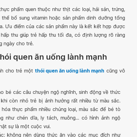
hực phẩm quen thuộc như thịt các loại, hải sản, trứng,
ó thể bổ sung vitamin hoặc sản phẩm dinh dưỡng tổng
a. Ưu điểm của các sản phẩm này là kết kết hợp được
hấp thu giúp trẻ hấp thu tối đa, có định lượng rõ ràng
g ngày cho trẻ.
 thói quen ăn uống lành mạnh
ành cho trẻ một
thói quen ăn uống lành mạnh
cũng vô
cho bé các câu chuyện ngộ nghĩnh, sinh động về thức
 khi còn nhỏ trẻ bị ảnh hưởng rất nhiều từ màu sắc.
 hóa thực phẩm nhiều chủng loại, màu sắc để bé tò
 như chén dĩa, ly tách, muỗng... có hình ảnh ngộ
ật sự là một cuộc vui.
c: không nên dùng thức ăn vào các mục đích như