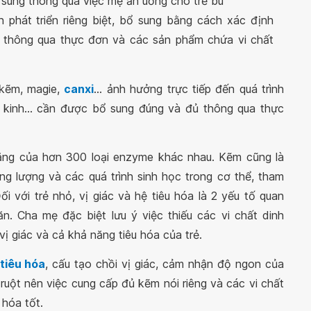
 sung thông qua việc mẹ ăn uống cho trẻ bú
 phát triển riêng biệt, bổ sung bằng cách xác định
ấp thông qua thực đơn và các sản phẩm chứa vi chất
 kẽm, magie,
canxi
... ảnh hưởng trực tiếp đến quá trình
 kinh... cần được bổ sung đúng và đủ thông qua thực
ăng của hơn 300 loại enzyme khác nhau. Kẽm cũng là
ng lượng và các quá trình sinh học trong cơ thể, tham
ối với trẻ nhỏ, vị giác và hệ tiêu hóa là 2 yếu tố quan
ăn. Cha mẹ đặc biệt lưu ý việc thiếu các vi chất dinh
 giác và cả khả năng tiêu hóa của trẻ.
tiêu hóa
, cấu tạo chồi vị giác, cảm nhận độ ngon của
 ruột nên việc cung cấp đủ kẽm nói riêng và các vi chất
u hóa tốt.