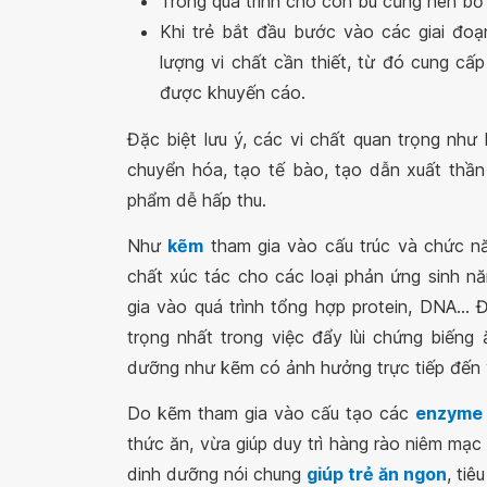
Trong quá trình cho con bú cũng nên bổ
Khi trẻ bắt đầu bước vào các giai đoạn
lượng vi chất cần thiết, từ đó cung c
được khuyến cáo.
Đặc biệt lưu ý, các vi chất quan trọng như
chuyển hóa, tạo tế bào, tạo dẫn xuất thần
phẩm dễ hấp thu.
Như
kẽm
tham gia vào cấu trúc và chức n
chất xúc tác cho các loại phản ứng sinh nă
gia vào quá trình tổng hợp protein, DNA... Đ
trọng nhất trong việc đẩy lùi chứng biếng 
dưỡng như kẽm có ảnh hưởng trực tiếp đến vị
Do kẽm tham gia vào cấu tạo các
enzyme 
thức ăn, vừa giúp duy trì hàng rào niêm mạc
dinh dưỡng nói chung
giúp trẻ ăn ngon
, tiê