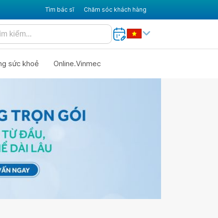
Tìm bác sĩ
Chăm sóc khách hàng
ng sức khoẻ
Online.Vinmec