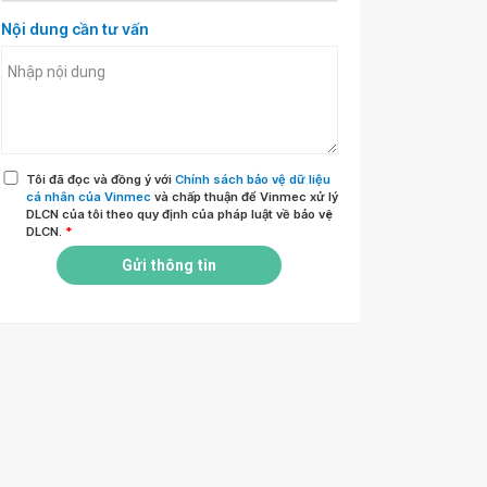
Nội dung cần tư vấn
Tôi đã đọc và đồng ý với
Chính sách bảo vệ dữ liệu
cá nhân của Vinmec
và chấp thuận để Vinmec xử lý
DLCN của tôi theo quy định của pháp luật về bảo vệ
DLCN.
*
Gửi thông tin