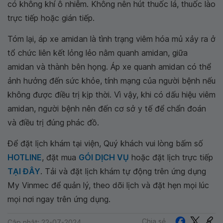
có không khí ô nhiễm. Không nên hút thuốc lá, thuốc lào
trực tiếp hoặc gián tiếp.
Tóm lại, áp xe amidan là tình trạng viêm hóa mủ xảy ra ở
tổ chức liên kết lỏng lẻo nằm quanh amidan, giữa
amidan và thành bên họng. Áp xe quanh amidan có thể
ảnh hưởng đến sức khỏe, tính mạng của người bệnh nếu
không được điều trị kịp thời. Vì vậy, khi có dấu hiệu viêm
amidan, người bệnh nên đến cơ sở y tế để chẩn đoán
và điều trị đúng phác đồ.
Để đặt lịch khám tại viện, Quý khách vui lòng bấm số
HOTLINE
, đặt mua
GÓI DỊCH VỤ
hoặc đặt lịch trực tiếp
TẠI ĐÂY
. Tải và đặt lịch khám tự động trên ứng dụng
My Vinmec để quản lý, theo dõi lịch và đặt hẹn mọi lúc
mọi nơi ngay trên ứng dụng.
Chia sẻ
Cập nhật: 22-07-2024