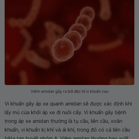
Viêm amidan gây ra bởi độc tố vi khuẩn cao
Vi khuẩn gây áp xe quanh amidan sẽ được xác định khi
lấy mủ của khối áp xe đi nuôi cấy. Vi khuẩn gây bệnh
trong áp xe amidan thường là tụ cầu, liên cầu, xoắn
khuẩn, vi khuẩn kị khí và ái khí, trong đó có cả liên cầu
bêta tan huyết nhóm A. Viêm amidan thường hay xuất