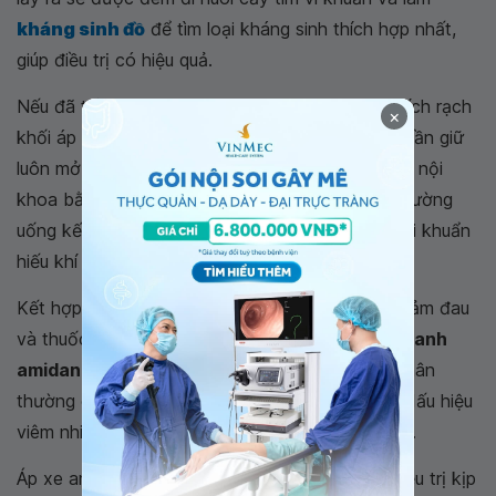
kháng sinh đồ
để tìm loại kháng sinh thích hợp nhất,
giúp điều trị có hiệu quả.
Nếu đã trở thành áp xe quanh amidan thì việc trích rạch
×
khối áp xe và dẫn lưu mủ là bắt buộc, vết rạch cần giữ
luôn mở khoảng 3 ngày. Cùng với đó cần điều trị nội
khoa bằng thuốc kháng sinh đường tiêm hoặc đường
uống kết hợp theo kháng sinh đồ để chống cả vi khuẩn
hiếu khí và
kị khí
.
Kết hợp dùng thuốc hạ sốt khi sốt cao, thuốc giảm đau
và thuốc chống viêm. Thời gian điều trị
áp xe quanh
amidan
thường kéo dài ít nhất 10 ngày. Bệnh nhân
thường có chỉ định cắt amidan sau khi hết các dấu hiệu
viêm nhiễm tại chỗ và toàn thân khoảng 1 tháng.
Áp xe amidan nếu không được chẩn đoán và điều trị kịp