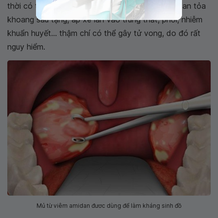
thời có thể gây ra các biến chứng như viêm tấy lan tỏa
khoang sau tạng, áp xe lan vào trung thất, phổi, nhiễm
khuẩn huyết... thậm chí có thể gây tử vong, do đó rất
nguy hiểm.
Mủ từ viêm amidan đươc dùng để làm kháng sinh đồ