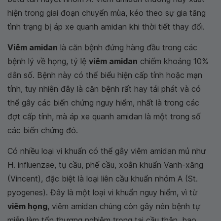
hiện trong giai đoạn chuyển mùa, kéo theo sự gia tăng
tình trạng bị áp xe quanh amidan khi thời tiết thay đổi.
Viêm amidan
là căn bệnh đứng hàng đầu trong các
bệnh lý về họng, tỷ lệ
viêm amidan
chiếm khoảng 10%
dân số. Bệnh này có thể biểu hiện cấp tính hoặc mạn
tính, tuy nhiên đây là căn bệnh rất hay tái phát và có
thể gây các biến chứng nguy hiểm, nhất là trong các
đợt cấp tính, mà áp xe quanh amidan là một trong số
các biến chứng đó.
Có nhiều loại vi khuẩn có thể gây viêm amidan mủ như
H. influenzae, tụ cầu, phế cầu, xoắn khuẩn Vanh-xăng
(Vincent), đặc biệt là loại liên cầu khuẩn nhóm A (St.
pyogenes). Đây là một loại vi khuẩn nguy hiểm, vì từ
viêm họng
, viêm amidan chúng còn gây nên bệnh tự
miễn làm tổn thương nghiêm trọng tại cầu thận, bao