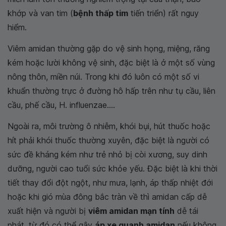
khớp và van tim (
bệnh thấp tim
tiến triển) rất nguy
hiểm.
Viêm amidan thường gặp do vệ sinh họng, miệng, răng
kém hoặc lười không vệ sinh, đặc biệt là ở một số vùng
nông thôn, miền núi. Trong khi đó luôn có một số vi
khuẩn thường trực ở đường hô hấp trên như tụ cầu, liên
cầu, phế cầu, H. influenzae....
Ngoài ra, môi trường ô nhiễm, khói bụi, hút thuốc hoặc
hít phải khói thuốc thường xuyên, đặc biệt là người có
sức đề kháng kém như trẻ nhỏ bị còi xương, suy dinh
dưỡng, người cao tuổi sức khỏe yếu. Đặc biệt là khi thời
tiết thay đổi đột ngột, như mưa, lạnh, áp thấp nhiệt đới
hoặc khi gió mùa đông bắc tràn về thì amidan cấp dễ
xuất hiện và người bị
viêm amidan mạn tính
dễ tái
phát, từ đó có thể gây
áp xe quanh amidan
nếu không