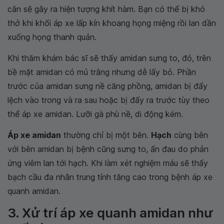
cắn sẽ gây ra hiện tượng khít hàm. Bạn có thể bị khó
thở khi khối áp xe lấp kín khoang họng miệng rồi lan dần
xuống họng thanh quản.
Khi thăm khám bác sĩ sẽ thấy amidan sưng to, đỏ, trên
bề mặt amidan có mủ trắng nhưng dễ lấy bỏ. Phần
trước của amidan sưng nề căng phồng, amidan bị đẩy
lệch vào trong và ra sau hoặc bị đẩy ra trước tùy theo
thể áp xe amidan. Lưỡi gà phù nề, di động kém.
Áp xe amidan
thường chỉ bị một bên.
Hạch
cùng bên
với bên amidan bị bệnh cũng sưng to, ấn đau do phản
ứng viêm lan tới hạch. Khi làm xét nghiệm máu sẽ thấy
bạch cầu đa nhân trung tính tăng cao trong bệnh áp xe
quanh amidan.
3. Xử trí áp xe quanh amidan như