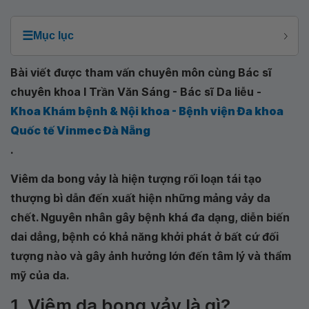
☰
Mục lục
Bài viết được tham vấn chuyên môn cùng Bác sĩ
chuyên khoa I Trần Văn Sáng - Bác sĩ Da liễu -
Khoa Khám bệnh & Nội khoa - Bệnh viện Đa khoa
Quốc tế Vinmec Đà Nẵng
.
Viêm da bong vảy là hiện tượng rối loạn tái tạo
thượng bì dẫn đến xuất hiện những mảng vảy da
chết. Nguyên nhân gây bệnh khá đa dạng, diễn biến
dai dẳng, bệnh có khả năng khởi phát ở bất cứ đối
tượng nào và gây ảnh hưởng lớn đến tâm lý và thẩm
mỹ của da.
1. Viêm da bong vảy là gì?