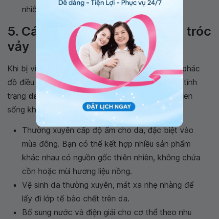
nhiễm trùng máu.
5. Cách phòng ngừa da bong tróc
vảy
Khi bị viêm da bong vảy, bạn nên tuân thủ theo phác
đồ điều trị của bác sĩ. Đồng thời để phòng ngừa tình
trạng
da bong vảy nhiều
, bạn nên duy trì thói quen
sống khoa học, luyện tập hợp lý như:
Thường xuyên cấp độ ẩm cho da, đặc biệt vào
mùa đông. Bạn có thể kết hợp nhiều sản phẩm
khác nhau có nguồn gốc thiên nhiên, không chứa
cồn hoặc mùi hương liệu nồng.
Vệ sinh da thường xuyên, mát xa nhẹ nhàng để
lấy đi lớp tế bào chết trên da.
Bổ sung nước và điện giải cho cơ thể theo nhu