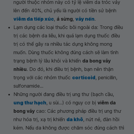
người thuộc nhóm này có tỷ lệ viêm da tróc vảy
lên đến 40%, chủ yếu là người có tiền sử bệnh
viêm da tiếp xúc
,
á sừng
,
vảy nến
.
Lạm dụng các loại thuốc bôi ngoài da: Trong điều
trị các bệnh da liễu, khi quá lạm dụng thuốc điều
trị có thể gây ra nhiều tác dụng không mong
muốn. Dùng thuốc không đúng cách sẽ làm tình
trạng bệnh lý lâu khỏi và khiến
da bong vảy
nhiều
. Do đó, khi điều trị bệnh, bạn nên thận
trọng với các nhóm thuốc
corticoid
, penicillin,
sulfonamide...
Những người đang điều trị ung thư (bạch cầu,
ung thư hạch
, u sùi...) có nguy cơ bị
viêm da
bong vảy
cao: Các phương pháp điều trị ung thư
như hóa trị, xạ trị khiến
da khô
, nứt nẻ, đàn hồi
kém. Nếu da không được chăm sóc đúng cách thì