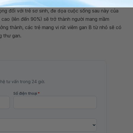
rọng đối với trẻ sơ sinh, đe dọa cuộc sống sau này của
ơ cao (lên đến 90%) sẽ trở thành người mang mầm
ởng thành, các trẻ mang vi rút viêm gan B từ nhỏ sẽ có
g thư gan.
 hệ tư vấn trong 24 giờ.
Số điện thoại
*