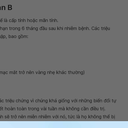
an B
ể là cấp tính hoặc mãn tính.
hạn trong 6 tháng đầu sau khi nhiễm bệnh. Các triệu
gặp, bao gồm:
 mạc mắt trở nên vàng nhẹ khác thường)
 triệu chứng vì chúng khá giống với những biến đổi tự
ết hoàn toàn trong vài tuần mà không cần điều trị.
 sẽ trở nên miễn nhiễm với nó, tức là họ không thể bị