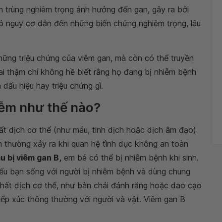
m trùng nghiêm trọng ảnh hưởng đến gan, gây ra bởi
có nguy cơ dẫn đến những biến chứng nghiêm trọng, lâu
hững triệu chứng của viêm gan, mà còn có thể truyền
ai thậm chí không hề biết rằng họ đang bị nhiễm bệnh
 dấu hiệu hay triệu chứng gì.
hiễm như thế nào?
hất dịch cơ thể (như máu, tinh dịch hoặc dịch âm đạo)
m thường xảy ra khi quan hệ tình dục không an toàn
u bị viêm gan B
,
em bé có thể bị nhiễm bệnh khi sinh.
nếu bạn sống với người bị nhiễm bệnh và dùng chung
hất dịch cơ thể, như bàn chải đánh răng hoặc dao cạo
tiếp xúc thông thường với người và vật. Viêm gan B