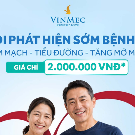
ời lớn và kể cả trẻ em dưới 5 tuổi bị nhiễm viêm gan B
ợc gọi là
nhiễm viêm gan B mãn tính
. Những bệnh
g người cho đến cuối đời. Họ được xem là những người
êm gan B mãn tính
không có bất kỳ triệu chứng nào.
iệt, người mang mầm bệnh viêm gan B mãn tính có thể
 hạn như xơ gan, ung thư gan và tử vong.
 để lại nhiều biến chứng nguy hiểm. Cụ thể, có khoảng
n B cấp tính sẽ truyền vi rút cho em bé. Đối với viêm
10% đến 20%.