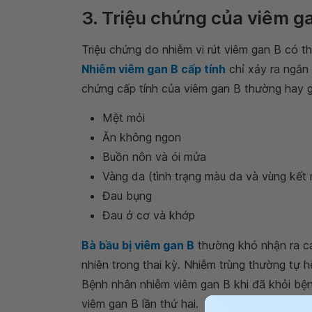
3. Triệu chứng của viêm g
Triệu chứng do nhiễm vi rút viêm gan B có th
Nhiễm viêm gan B cấp tính
chỉ xảy ra ngắn 
chứng cấp tính của viêm gan B thường hay 
Mệt mỏi
Ăn không ngon
Buồn nôn và ói mửa
Vàng da (tình trạng màu da và vùng kết
Đau bụng
Đau ở cơ và khớp
Bà bầu bị viêm gan B
thường khó nhận ra các
nhiên trong thai kỳ. Nhiễm trùng thường tự h
Bệnh nhân nhiễm viêm gan B khi đã khỏi bệnh
viêm gan B lần thứ hai.