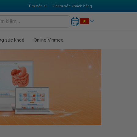
Tìm bác sĩ
Chăm sóc khách hàng
ng sức khoẻ
Online.Vinmec