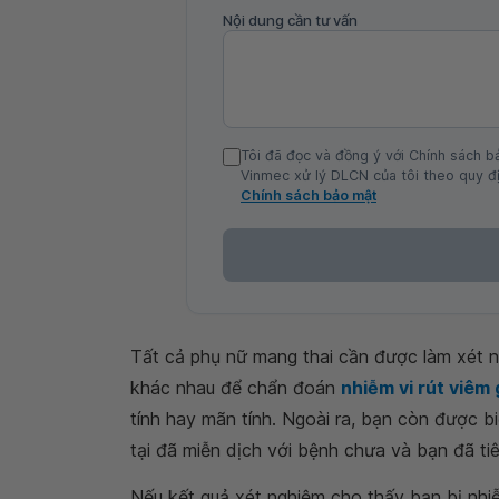
Nội dung cần tư vấn
Tôi đã đọc và đồng ý với Chính sách b
Vinmec xử lý DLCN của tôi theo quy đị
Chính sách bảo mật
Tất cả phụ nữ mang thai cần được làm xét 
khác nhau để chẩn đoán
nhiễm vi rút viêm
tính hay mãn tính. Ngoài ra, bạn còn được b
tại đã miễn dịch với bệnh chưa và bạn đã t
Nếu kết quả xét nghiệm cho thấy bạn bị nhiễ