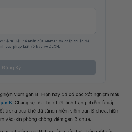
ảo vệ dữ liệu cá nhân của Vinmec và chấp thuận để
nh của pháp luật về bảo vệ DLCN.
Đăng Ký
nghiệm viêm gan B. Hiện nay đã có các xét nghiệm máu
 gan B
. Chúng sẽ cho bạn biết tình trạng nhiễm là cấp
iết trong quá khứ đã từng nhiễm viêm gan B chưa, hiện
iêm vắc-xin phòng chống viêm gan B chưa.
m vi rút viêm gan B, bạn cần phải thực hiện một vài