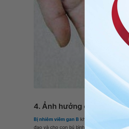
Triệu chứng vàng 
4. Ảnh hưởng của vi rút v
Bị nhiễm viêm gan B
không ảnh hưởng đến vi
đạo và cho con bú bình thường nếu bị nhiễm 