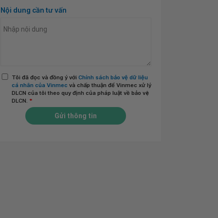
Nội dung cần tư vấn
Tôi đã đọc và đồng ý với
Chính sách bảo vệ dữ liệu
cá nhân của Vinmec
và chấp thuận để Vinmec xử lý
DLCN của tôi theo quy định của pháp luật về bảo vệ
DLCN.
*
Gửi thông tin