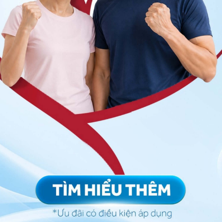
da ở bệnh nhân viêm gan B và C
iêm gan B đến em bé
ệc sinh con. Thai phụ vẫn có thể sinh con qua âm
vi rút viêm gan B.