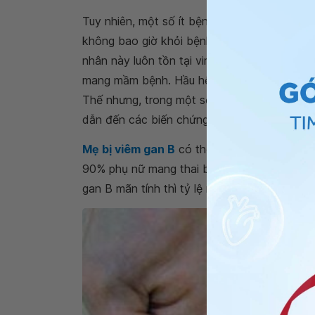
Tuy nhiên, một số ít bệnh nhân, bao gồm ngư
không bao giờ khỏi bệnh. Hiện tượng này đư
nhân này luôn tồn tại virus viêm gan B tron
mang mầm bệnh. Hầu hết các trường hợp
vi
Thế nhưng, trong một số ít trường hợp cá b
dẫn đến các biến chứng nghiêm trọng, chẳng
Mẹ bị viêm gan B
có thể truyền sang con và
90% phụ nữ mang thai bị nhiễm vi rút viêm ga
gan B mãn tính thì tỷ lệ này khoảng chừng 