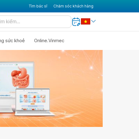
Tìm bác sĩ
Chăm sóc khách hàng
ng sức khoẻ
Online.Vinmec