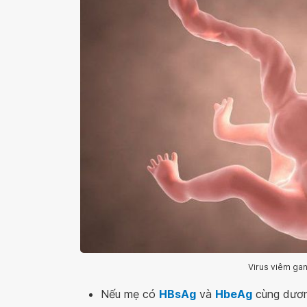
Virus viêm gan
Nếu mẹ có
HBsAg
và
HbeAg
cùng dương