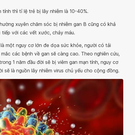
h thì tỉ lệ trẻ bị lây nhiễm là 10-40%.
i thường xuyên chăm sóc bị nhiễm gan B cũng có khả
ực tiếp với các vết xước, chảy máu.
là một nguy cơ lớn đe dọa sức khỏe, người có tải
ơ mắc các bệnh về gan sẽ càng cao. Theo nghiên cứu,
 trong 1 năm đầu đời sẽ bị viêm gan mạn tính, nguy cơ
ời sẽ là nguồn lây nhiễm virus chủ yếu cho cộng đồng.