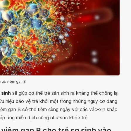
irus viêm gan B
 sinh
sẽ giúp cơ thể trẻ sản sinh ra kháng thể chống lại
hữu hiệu bảo vệ trẻ khỏi một trong những nguy cơ đang
iêm gan B có thể tiêm cùng ngày với các vắc-xin khác
p ứng miễn dịch cũng như sức khỏe trẻ.
viêm gan B cho trẻ sơ sinh vào