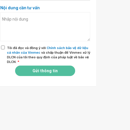
Nội dung cần tư vấn
Tôi đã đọc và đồng ý với
Chính sách bảo vệ dữ liệu
cá nhân của Vinmec
và chấp thuận để Vinmec xử lý
DLCN của tôi theo quy định của pháp luật về bảo vệ
DLCN.
*
Gửi thông tin