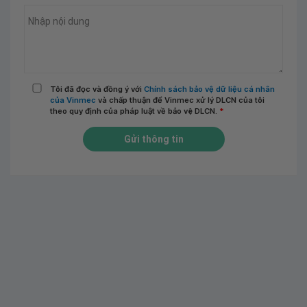
Tôi đã đọc và đồng ý với
Chính sách bảo vệ dữ liệu cá nhân
của Vinmec
và chấp thuận để Vinmec xử lý DLCN của tôi
theo quy định của pháp luật về bảo vệ DLCN.
*
Gửi thông tin