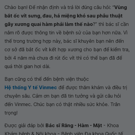
Chào bạn! Để nhận định và trả lời đúng câu hỏi: “
Vùng
bắt ốc vít sưng, đau, há miệng khó sau phẫu thuật
gãy xương quai hàm phải làm thế nào
?” thì bác sĩ cần
nắm rõ được thông tin về bệnh sử của bạn hơn nữa. Vì
thế trong trường hợp này, bác sĩ khuyên bạn nên đến
cơ sở đã bắt ốc vít kết hợp xương cho bạn để kiểm tra,
bởi 4 năm mà chưa đi rút ốc vít thì có thể bạn đã để
quá thời gian hơi dài.
Bạn cũng có thể đến bệnh viện thuộc
Hệ thống Y tế Vinmec
để được thăm khám và điều trị
chuyên sâu. Cảm ơn bạn đã tin tưởng và gửi câu hỏi
đến Vinmec. Chúc bạn có thật nhiều sức khỏe. Trân
trọng!
Được giải đáp bởi
Bác sĩ Răng - Hàm - Mặt
- Khoa
Khám bệnh & Nội khoa - Bệnh viện Đa khoa Quốc tế