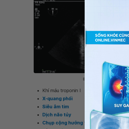
Bệnh nhân mắc bệnh tay châ
Khí máu troponin I
X-quang phổi
Siêu âm tim
Dịch não tủy
Chụp cộng hưởng từ não
(chỉ thực hiện