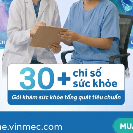
 hệ tư vấn trong 24 giờ.
Số điện thoại
*
ảo vệ dữ liệu cá nhân của Vinmec và chấp thuận để
nh của pháp luật về bảo vệ DLCN.