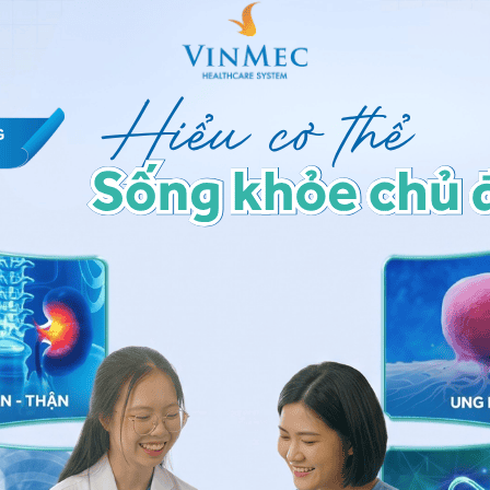
n miệng có thể được chỉ định siêu âm tim
 khi đủ điều kiện và cần phân biệt với bệnh lý ngoại