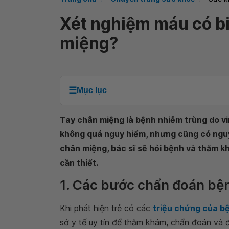
Xét nghiệm máu có b
miệng?
☰
Mục lục
Tay chân miệng là bệnh nhiễm trùng do vir
không quá nguy hiểm, nhưng cũng có nguy
chân miệng, bác sĩ sẽ hỏi bệnh và thăm k
cần thiết.
1. Các bước chẩn đoán bệ
Khi phát hiện trẻ có các
triệu chứng của b
sở y tế uy tín để thăm khám, chẩn đoán và đ