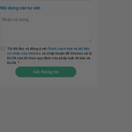
Nội dung cần tư vấn
Tôi đã đọc và đồng ý với
Chính sách bảo vệ dữ liệu
cá nhân của Vinmec
và chấp thuận để Vinmec xử lý
DLCN của tôi theo quy định của pháp luật về bảo vệ
DLCN.
*
Gửi thông tin