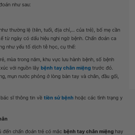
đoán như sau:
hư thường lệ (tên, tuổi, địa chỉ,... của trẻ), bố mẹ cần
 kể từ ngày có dấu hiệu nghi ngờ bệnh. Chẩn đoán ca
ng như yếu tố dịch tễ học, cụ thể:
trẻ, mùa trong năm, khu vực lưu hành bệnh, số bệnh
p xúc với nguồn lây
bệnh tay chân miệng
trước đó.
ệng, mụn nước phỏng ở lòng bàn tay và chân, đầu gối,
bác sĩ thông tin về
tiền sử bệnh
hoặc các tình trạng y
hân
ủ đến chẩn đoán trẻ có mắc
bệnh tay chân miệng
hay