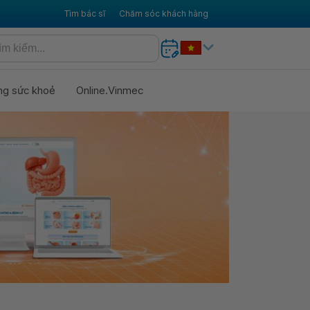
Tìm bác sĩ
Chăm sóc khách hàng
ng sức khoẻ
Online.Vinmec