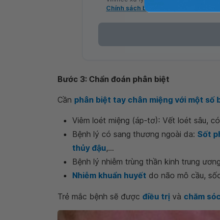
Chính sách bảo mật
Bước 3: Chẩn đoán phân biệt
Cần
phân biệt tay chân miệng với một số 
Viêm loét miệng (áp-tơ): Vết loét sâu, có
Bệnh lý có sang thương ngoài da:
Sốt p
thủy đậu
,...
Bệnh lý nhiễm trùng thần kinh trung ươn
Nhiễm khuẩn huyết
do não mô cầu, sốc 
Trẻ mắc bệnh sẽ được
điều trị
và
chăm só