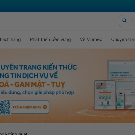
hách hàng
Phát triển bền vững
Về Vinmec
Chuyên tra
hoẻ tổng quát