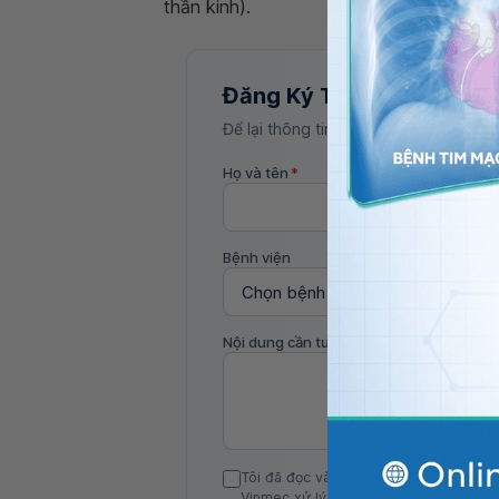
thần kinh).
Đăng Ký Tư Vấn
Để lại thông tin, bác sĩ Vinmec sẽ liên
Họ và tên
*
Bệnh viện
Nội dung cần tư vấn
Tôi đã đọc và đồng ý với Chính sách b
Vinmec xử lý DLCN của tôi theo quy đị