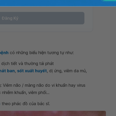
Đăng Ký
bệnh
có những biểu hiện tương tự như:
 dịch tiết và thường tái phát
hát ban
,
sốt xuất huyết
, dị ứng, viêm da mủ,
g: Viêm não / màng não do vi khuẩn hay virus
nhiễm khuẩn, viêm phổi...
c
theo phác đồ của bác sĩ.