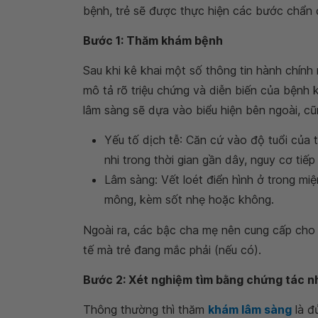
bệnh, trẻ sẽ được thực hiện các bước chẩn 
Bước 1: Thăm khám bệnh
Sau khi kê khai một số thông tin hành chính n
mô tả rõ triệu chứng và diễn biến của bệnh
lâm sàng sẽ dựa vào biểu hiện bên ngoài, cũ
Yếu tố dịch tễ: Căn cứ vào độ tuổi của 
nhi trong thời gian gần dây, nguy cơ tiế
Lâm sàng: Vết loét điển hình ở trong mi
mông, kèm sốt nhẹ hoặc không.
Ngoài ra, các bậc cha mẹ nên cung cấp cho 
tế mà trẻ đang mắc phải (nếu có).
Bước 2: Xét nghiệm tìm bằng chứng tác n
Thông thường thì thăm
khám lâm sàng
là đ