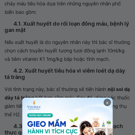
chảy máu tiêu hóa dựa trên những nguyên nhân phổ
biến bao gồm:
4.1. Xuất huyết do rối loạn đông máu, bệnh lý
gan mật
Nếu xuất huyết là do nguyên nhân này thì bác sĩ thường
chọn cách truyền huyết tương tươi đông lạnh 10ml/kg
và tiêm vitamin K1 1mg/kg bắp hoặc tĩnh mạch.
4.2. Xuất huyết tiêu hóa vì viêm loét dạ dày
tá tràng
Với tình trạng này, bác sĩ thường sẽ tiến hành
nội soi dạ
dày tá tràng
kết hợp cầm máu. Sau đó, dùng các thuốc
×
giảm tiết axit để ức chế bơm proton hoặc là kháng thụ
thể H2.
4.3. Xuất huyết do vỡ hoặc giãn tĩnh mạch
thực quản