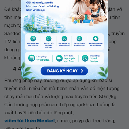
Để khắc phục tình trạng xuất huyết tiêu hóa do giãn vỡ
tĩnh mạch thực quản cần đặt sonde giúp cầm máu tĩnh
mạch tại chỗ bị vỡ. Tiếp đó, bác sĩ sẽ sử dụng
Sandostatin với liều dùng thường là 1 μg/kg bolus, truyền
TM liên tục 1 μg/kg /1 giờ (pha với NaCl 0.9%, không
dùng glucose, tối đa 50 μg/1 giờ), sau cùng duy trì
khoảng từ 0,3 - 0,5 μg/kg/1 giờ trong 3 - 5 ngày.
4.4. Can thiệp ngoại khoa
Phương pháp này thường được áp dụng khi bác sĩ
truyền máu nhiều lần mà bệnh nhân vẫn có hiện tượng
chảy máu tiêu hóa và lượng máu truyền trên 80ml/kg.
Các trường hợp phải can thiệp ngoại khoa thường là
xuất huyết tiêu hóa do lồng ruột,
viêm túi thừa Meckel
, u máu, polyp đại trực tràng,
viêm ruột hoại tử.