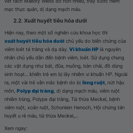
vết rách Mallory Weiss do nôn nhiều, trầy xước niêm
mạc thực quản, dị dạng mạch máu.
2.2. Xuất huyết tiêu hóa dưới
Hiện nay, theo một số nghiên cứu khoa học thì
xuất huyết tiêu hóa dưới
chủ yếu do biến chứng của
viêm loét tá tràng và dạ dày.
Vi khuẩn HP
là nguyên
nhân chủ yếu dẫn đến bệnh viêm, loét. Sử dụng chung
các vật dụng như bát, đũa, muỗng, bàn chải, đồ dùng
sinh hoạt... khiến trẻ em bị lây nhiễm vi khuẩn HP. Ngoài
ra, một vài trẻ vẫn mắc bệnh do bị
lồng ruột
, nứt hậu
môn,
Polyp đại tràng
, dị dạng mạch máu, viêm ruột
nhiễm trùng, Polype đại tràng, Túi thừa Meckel, bệnh
viêm ruột, xoắn ruột, Schonlein Henoch, Hội chứng tán
huyết u rê máu, túi thừa Meckel,...
Xem ngay: