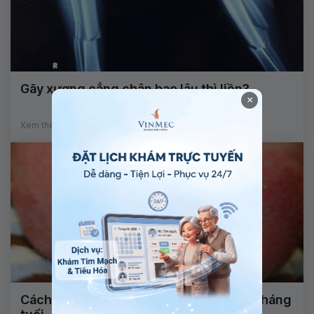
Gãy xương cẳng chân bao lâu thì liền?
×
Xem thêm
Cách điều trị bệnh viêm da cơ địa trẻ 3 tháng