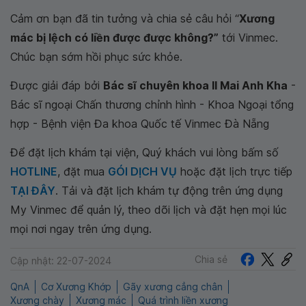
Cảm ơn bạn đã tin tưởng và chia sẻ câu hỏi “
Xương
mác bị lệch có liền được được không?”
tới Vinmec.
Chúc bạn sớm hồi phục sức khỏe.
Được giải đáp bởi
Bác sĩ chuyên khoa II Mai Anh Kha
-
Bác sĩ ngoại Chấn thương chỉnh hình - Khoa Ngoại tổng
hợp - Bệnh viện Đa khoa Quốc tế Vinmec Đà Nẵng
Để đặt lịch khám tại viện, Quý khách vui lòng bấm số
HOTLINE
, đặt mua
GÓI DỊCH VỤ
hoặc đặt lịch trực tiếp
TẠI ĐÂY
. Tải và đặt lịch khám tự động trên ứng dụng
My Vinmec để quản lý, theo dõi lịch và đặt hẹn mọi lúc
mọi nơi ngay trên ứng dụng.
Chia sẻ
Cập nhật: 22-07-2024
QnA
Cơ Xương Khớp
Gãy xương cẳng chân
Xương chày
Xương mác
Quá trình liền xương