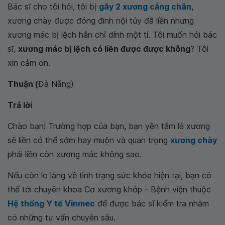
Bác sĩ cho tôi hỏi, tôi bị
gãy 2 xương cẳng chân
,
xương chày được đóng đinh nội tủy đã liền nhưng
xương mác bị lệch hẳn chỉ dính một tí. Tôi muốn hỏi bác
sĩ,
xương mác bị lệch có liền được được không
? Tôi
xin cảm ơn.
Thuận (
Đà Nẵng)
Trả lời
Chào bạn! Trường hợp của bạn, bạn yên tâm là xương
sẽ liền có thể sớm hay muộn và quan trọng
xương chày
phải liền còn xương mác không sao.
Nếu còn lo lắng về tình trạng sức khỏe hiện tại, bạn có
thể tới chuyên khoa Cơ xương khớp - Bệnh viện thuộc
Hệ thống Y tế Vinmec
để được bác sĩ kiểm tra nhằm
có những tư vấn chuyên sâu.