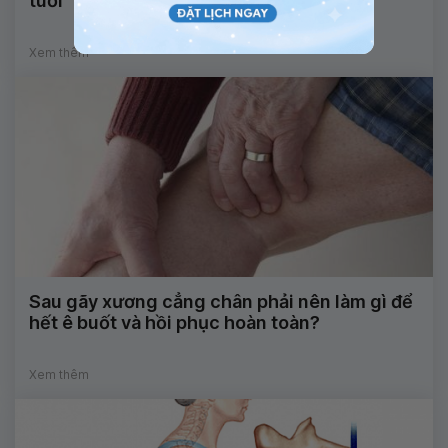
tuổi
Xem thêm
Sau gãy xương cẳng chân phải nên làm gì để
hết ê buốt và hồi phục hoàn toàn?
Xem thêm