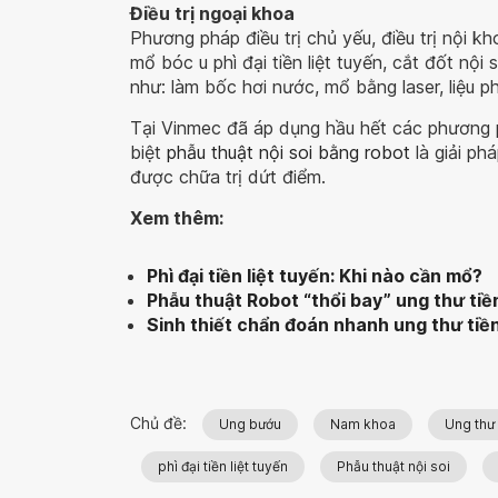
Điều trị ngoại khoa
Phương pháp điều trị chủ yếu, điều trị nội 
mổ bóc u phì đại tiền liệt tuyến, cắt đốt nộ
như: làm bốc hơi nước, mổ bằng laser, liệu ph
Tại Vinmec đã áp dụng hầu hết các phương p
biệt
phẫu thuật nội soi bằng robot
là giải phá
được chữa trị dứt điểm.
Xem thêm:
Phì đại tiền liệt tuyến: Khi nào cần mổ?
Phẫu thuật Robot “thổi bay” ung thư tiề
Sinh thiết chẩn đoán nhanh ung thư tiền
Chủ đề:
Ung bướu
Nam khoa
Ung thư 
phì đại tiền liệt tuyến
Phẫu thuật nội soi