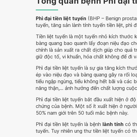
Tổng quan bệnh Phì đại ti
Phì đại tiền liệt tuyến
(BHP – Benign prostati
tuyến, tăng sản lành tính tuyến tiền liệt, phì đ
Tiền liệt tuyến là một tuyến nhỏ kích thước 
bàng quang bao quanh lấy đoạn niệu đạo chỗ
chính là sản xuất ra chất dịch giúp cho quá tr
giữ độc tố, vi khuẩn, hóa chất không để đi v
Phì đại tiền liệt tuyến là sự gia tăng kích thư
ép vào niệu đạo và bàng quang gây ra rối loạn t
tiểu ngập ngừng, tiểu không hết bãi và các b
năng thận,… ảnh hưởng đến chất lượng cuộc
Phì đại tiền liệt tuyến bắt đầu xuất hiện ở độ
chứng của bệnh. Một số ít xuất hiện ở người 
50% nam giới trên 50 tuổi mắc bệnh này.
Phì đại tiền liệt tuyến là bệnh
lành tính
có th
tuyến. Tuy nhiên ung thư tiền liệt tuyến có th