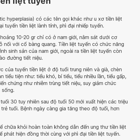
ền liệt tuyến
c hyperplasia) có các tên gọi khác như u xơ tiền liệt
ại tuyến tiền liệt lành tính, phì đại nhiếp tuyến.
khoảng 10-20 gr chỉ có ở nam giới, nằm sát dưới cơ
 nối với cổ bàng quang. Tiền liệt tuyến có chức năng
ình sinh sản của nam giới, ngoài ra tiền liệt tuyến còn
ào đường tiết niệu.
ớc của tuyến tiền liệt ở độ tuổi trung niên và già, chèn
iểu tiện như: tiểu khó, bí tiểu, tiểu nhiều lần, tiểu gấp,
iến chứng như nhiễm trùng tiết niệu, suy giảm chức
 sống.
 tuổi 30 tuy nhiên sau độ tuổi 50 mới xuất hiện các triệu
trẻ tuổi. Bệnh ngày càng gia tăng theo độ tuổi, hơn
ể chữa khỏi hoàn toàn không dẫn đến ung thư tiền liệt
ể phát hiện đồng thời cùng với phì đại tiền liệt tuyến.