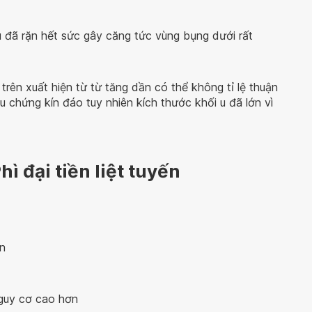
ù đã rặn hết sức gây căng tức vùng bụng dưới rất
trên xuất hiện từ từ tăng dần có thể không tỉ lệ thuận
ệu chứng kín đáo tuy nhiên kích thước khối u đã lớn vì
ì đại tiền liệt tuyến
ến
nguy cơ cao hơn