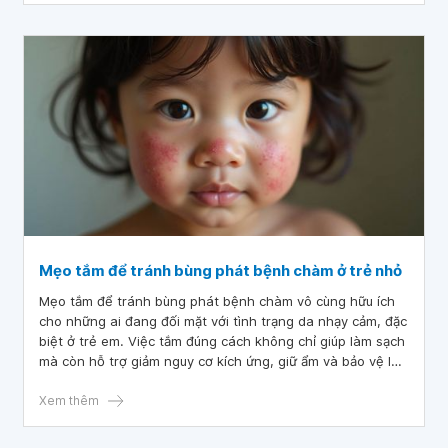
Mẹo tắm để tránh bùng phát bệnh chàm ở trẻ nhỏ
Mẹo tắm để tránh bùng phát bệnh chàm vô cùng hữu ích
cho những ai đang đối mặt với tình trạng da nhạy cảm, đặc
biệt ở trẻ em. Việc tắm đúng cách không chỉ giúp làm sạch
mà còn hỗ trợ giảm nguy cơ kích ứng, giữ ẩm và bảo vệ làn
da. Áp dụng các phương pháp phù hợp sẽ giúp kiểm soát
bệnh chàm hiệu quả hơn.
Xem thêm