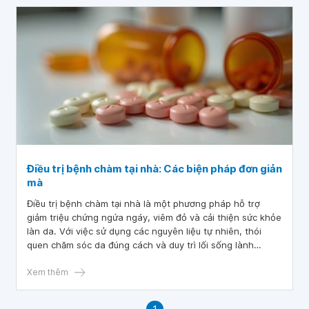
Điều trị bệnh chàm tại nhà: Các biện pháp đơn giản
mà
Điều trị bệnh chàm tại nhà là một phương pháp hỗ trợ
giảm triệu chứng ngứa ngáy, viêm đỏ và cải thiện sức khỏe
làn da. Với việc sử dụng các nguyên liệu tự nhiên, thói
quen chăm sóc da đúng cách và duy trì lối sống lành
mạnh, người bệnh có thể kiểm soát tình trạng bệnh tốt
hơn ngay tại nhà.
Xem thêm