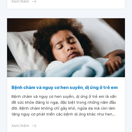
không? Hãy trả lời nhanh một số câu hỏi trắc nghiệm sau
Xem thêm
sẽ giúp bạn có câu trả lời về bệnh chàm da ở trẻ.
Bệnh chàm và nguy cơ hen suyễn, dị ứng ở trẻ em
Bệnh chàm và nguy cơ hen suyễn, dị ứng ở trẻ em là vấn
đề sức khỏe đáng lo ngại, đặc biệt trong những năm đầu
đời. Bệnh chàm không chỉ gây khô, ngứa da mà còn làm
tăng nguy cơ phát triển các bệnh dị ứng khác như hen
suyễn, viêm mũi dị ứng và dị ứng thực phẩm. Hiểu rõ mối
liên hệ này giúp cha mẹ có biện pháp phòng ngừa và
Xem thêm
chăm sóc hiệu quả.