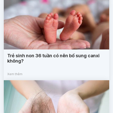
Trẻ sinh non 36 tuần có nên bổ sung canxi
không?
Xem thêm