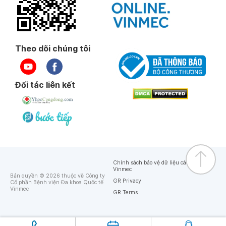
Theo dõi chúng tôi
Đối tác liên kết
Chính sách bảo vệ dữ liệu cá nhân của
Vinmec
Bản quyền © 2026 thuộc về Công ty
GR Privacy
Cổ phần Bệnh viện Đa khoa Quốc tế
Vinmec
GR Terms