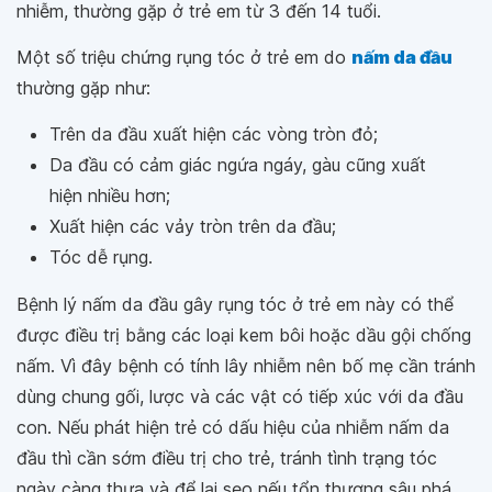
nhiễm, thường gặp ở trẻ em từ 3 đến 14 tuổi.
Một số triệu chứng rụng tóc ở trẻ em do
nấm da đầu
thường gặp như:
Trên da đầu xuất hiện các vòng tròn đỏ;
Da đầu có cảm giác ngứa ngáy, gàu cũng xuất
hiện nhiều hơn;
Xuất hiện các vảy tròn trên da đầu;
Tóc dễ rụng.
Bệnh lý nấm da đầu gây rụng tóc ở trẻ em này có thể
được điều trị bằng các loại kem bôi hoặc dầu gội chống
nấm. Vì đây bệnh có tính lây nhiễm nên bố mẹ cần tránh
dùng chung gối, lược và các vật có tiếp xúc với da đầu
con. Nếu phát hiện trẻ có dấu hiệu của nhiễm nấm da
đầu thì cần sớm điều trị cho trẻ, tránh tình trạng tóc
ngày càng thưa và để lại sẹo nếu tổn thương sâu phá