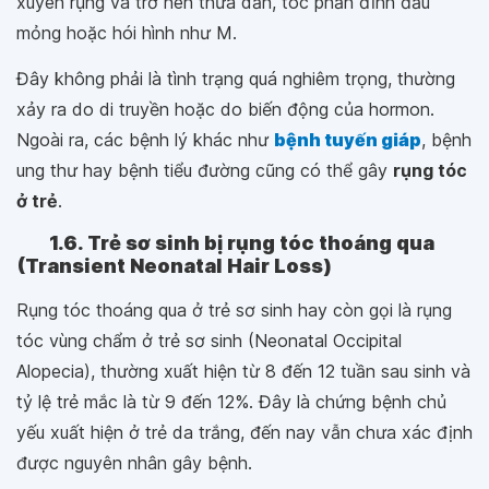
xuyên rụng và trở nên thưa dần, tóc phần đỉnh đầu
mỏng hoặc hói hình như M.
Đây không phải là tình trạng quá nghiêm trọng, thường
xảy ra do di truyền hoặc do biến động của hormon.
Ngoài ra, các bệnh lý khác như
bệnh tuyến giáp
, bệnh
ung thư hay bệnh tiểu đường cũng có thể gây
rụng tóc
ở trẻ
.
1.6. Trẻ sơ sinh bị rụng tóc thoáng qua
(Transient Neonatal Hair Loss)
Rụng tóc thoáng qua ở trẻ sơ sinh hay còn gọi là rụng
tóc vùng chẩm ở trẻ sơ sinh (Neonatal Occipital
Alopecia), thường xuất hiện từ 8 đến 12 tuần sau sinh và
tỷ lệ trẻ mắc là từ 9 đến 12%. Đây là chứng bệnh chủ
yếu xuất hiện ở trẻ da trắng, đến nay vẫn chưa xác định
được nguyên nhân gây bệnh.