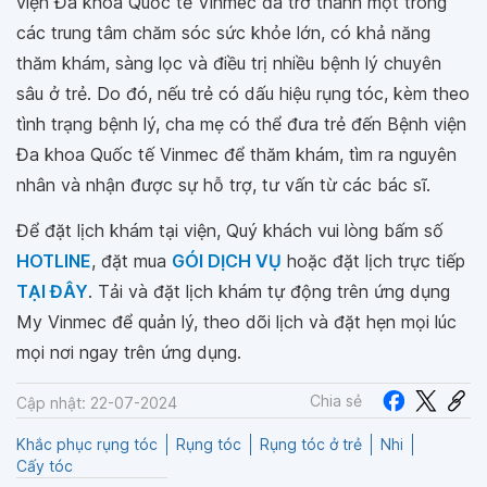
viện Đa khoa Quốc tế Vinmec đã trở thành một trong
các trung tâm chăm sóc sức khỏe lớn, có khả năng
thăm khám, sàng lọc và điều trị nhiều bệnh lý chuyên
sâu ở trẻ. Do đó, nếu trẻ có dấu hiệu rụng tóc, kèm theo
tình trạng bệnh lý, cha mẹ có thể đưa trẻ đến Bệnh viện
Đa khoa Quốc tế Vinmec để thăm khám, tìm ra nguyên
nhân và nhận được sự hỗ trợ, tư vấn từ các bác sĩ.
Để đặt lịch khám tại viện, Quý khách vui lòng bấm số
HOTLINE
, đặt mua
GÓI DỊCH VỤ
hoặc đặt lịch trực tiếp
TẠI ĐÂY
. Tải và đặt lịch khám tự động trên ứng dụng
My Vinmec để quản lý, theo dõi lịch và đặt hẹn mọi lúc
mọi nơi ngay trên ứng dụng.
Chia sẻ
Cập nhật: 22-07-2024
Khắc phục rụng tóc
Rụng tóc
Rụng tóc ở trẻ
Nhi
Cấy tóc