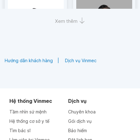
Xem thêm
Hướng dẫn khách hàng
Dịch vụ Vinmec
Bác sĩ
Bác sĩ chuyên khoa I
Trương Thị Vân
Nguyễn Đức Tuấn
Hệ thống Vinmec
Dịch vụ
Thông tin bác sĩ
Thông tin bác sĩ
Tầm nhìn sứ mệnh
Chuyên khoa
Hệ thống cơ sở y tế
Gói dịch vụ
Tìm bác sĩ
Bảo hiểm
Làm việc tại Vinmec
Đặt lịch hẹn