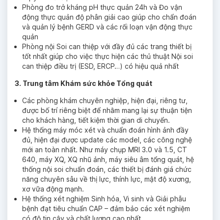
Phòng đo trở kháng pH thực quản 24h và Đo vận
động thực quản độ phân giải cao giúp cho chẩn đoán
và quản lý bệnh GERD và các rối loạn vận động thực
quản
Phòng nội Soi can thiệp với đầy đủ các trang thiết bị
tốt nhất giúp cho việc thực hiện các thủ thuật Nội soi
can thiệp điều trị (ESD, ERCP…) có hiệu quả nhất
3. Trung tâm Khám sức khỏe Tổng quát
Các phòng khám chuyên nghiệp, hiện đại, riêng tư,
được bố trí riêng biệt để nhằm mang lại sự thuận tiện
cho khách hàng, tiết kiệm thời gian di chuyển.
Hệ thống máy móc xét và chuẩn đoán hình ảnh đầy
đủ, hiện đại được update các model, các công nghệ
mới an toàn nhất. Như máy chụp MRI 3.0 và 1.5, CT
640, máy XQ, XQ nhũ ảnh, máy siêu âm tổng quát, hệ
thống nội soi chuẩn đoán, các thiết bị đánh giá chức
năng chuyên sâu về thị lực, thính lực, mật độ xương,
xơ vữa động mạnh.
Hệ thống xét nghiệm Sinh hóa, Vi sinh và Giải phẫu
bệnh đạt tiêu chuẩn CAP – đảm bảo các xét nghiệm
có độ tin cậy và chất lượng cao nhất.