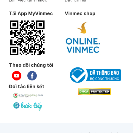
Tải App MyVinmec
Vinmec shop
Thạc sĩ
Bác sĩ
Thạc sĩ
Bác sĩ
Vũ Văn Tài
Nguyễn Thái Bảo
Theo dõi chúng tôi
Thông tin bác sĩ
Thông tin bác sĩ
Đối tác liên kết