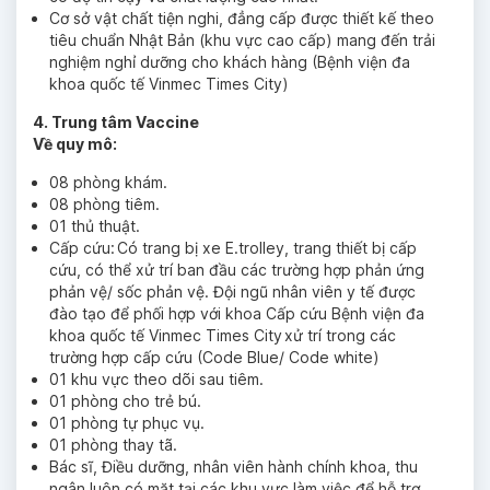
Cơ sở vật chất tiện nghi, đẳng cấp được thiết kế theo
tiêu chuẩn Nhật Bản (khu vực cao cấp) mang đến trải
nghiệm nghỉ dưỡng cho khách hàng (Bệnh viện đa
khoa quốc tế Vinmec Times City)
4. Trung tâm Vaccine
Về quy mô:
08 phòng khám.
08 phòng tiêm.
01 thủ thuật.
Cấp cứu: Có trang bị xe E.trolley, trang thiết bị cấp
cứu, có thể xử trí ban đầu các trường hợp phản ứng
phản vệ/ sốc phản vệ. Đội ngũ nhân viên y tế được
đào tạo để phối hợp với khoa Cấp cứu Bệnh viện đa
khoa quốc tế Vinmec Times City xử trí trong các
trường hợp cấp cứu (Code Blue/ Code white)
01 khu vực theo dõi sau tiêm.
01 phòng cho trẻ bú.
01 phòng tự phục vụ.
01 phòng thay tã.
Bác sĩ, Điều dưỡng, nhân viên hành chính khoa, thu
ngân luôn có mặt tại các khu vực làm việc để hỗ trợ