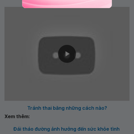
Tránh thai bằng những cách nào?
Xem thêm:
Đái tháo đường ảnh hưởng đến sức khỏe tình