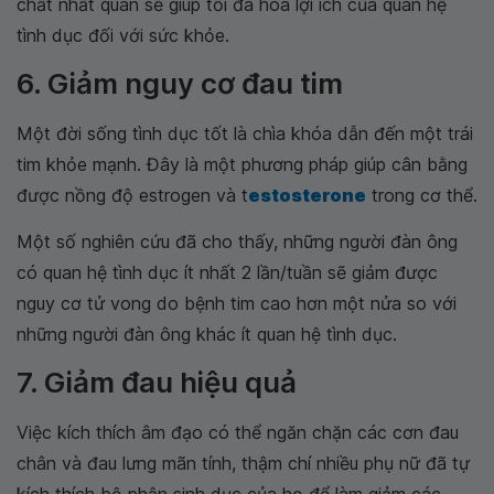
chất nhất quán sẽ giúp tối đa hóa lợi ích của quan hệ
tình dục đối với sức khỏe.
6. Giảm nguy cơ đau tim
Một đời sống tình dục tốt là chìa khóa dẫn đến một trái
tim khỏe mạnh. Đây là một phương pháp giúp cân bằng
được nồng độ estrogen và t
estosterone
trong cơ thể.
Một số nghiên cứu đã cho thấy, những người đàn ông
có quan hệ tình dục ít nhất 2 lần/tuần sẽ giảm được
nguy cơ tử vong do bệnh tim cao hơn một nửa so với
những người đàn ông khác ít quan hệ tình dục.
7. Giảm đau hiệu quả
Việc kích thích âm đạo có thể ngăn chặn các cơn đau
chân và đau lưng mãn tính, thậm chí nhiều phụ nữ đã tự
kích thích bộ phận sinh dục của họ để làm giảm các