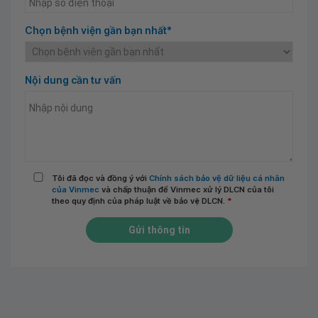
Chọn bệnh viện gần bạn nhất*
Nội dung cần tư vấn
Tôi đã đọc và đồng ý với
Chính sách bảo vệ dữ liệu cá nhân
của Vinmec
và chấp thuận để Vinmec xử lý DLCN của tôi
theo quy định của pháp luật về bảo vệ DLCN.
*
Gửi thông tin