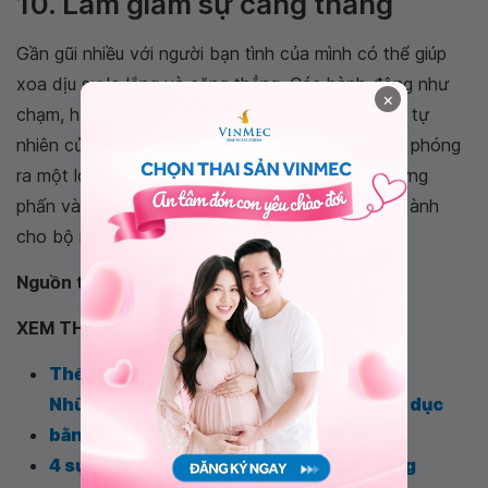
10. Làm giảm sự căng thẳng
Gần gũi nhiều với người bạn tình của mình có thể giúp
xoa dịu sự lo lắng và căng thẳng. Các hành động như
×
chạm, hay ôm cũng có thể giải phóng ra hormon tự
nhiên của cơ thể. Việc kích thích tình dục sẽ giải phóng
ra một loại hóa chất ở não, làm tăng cảm xúc hưng
phấn và cũng được xem như một phần thưởng dành
cho bộ não của bạn.
Nguồn tham khảo: webmd.com
XEM THÊM
Thế nào là tình dục an toàn?
Những bệnh có thể gặp khi quan hệ tình dục
bằng miệng
4 sự thật về quan hệ tình dục bằng miệng