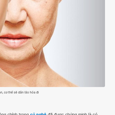
n, cơ thể sẽ dẫn lão hóa đi
ộng chính trong
củ nghệ
đã được chứng minh là có