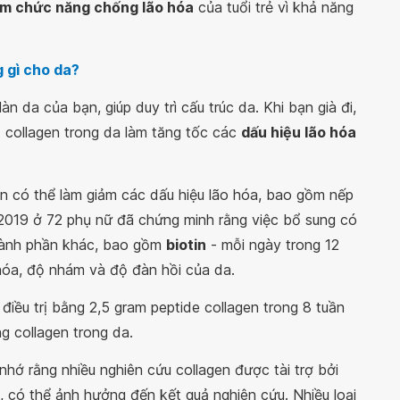
m chức năng chống lão hóa
của tuổi trẻ vì khả năng
 gì cho da?
n da của bạn, giúp duy trì cấu trúc da. Khi bạn già đi,
t collagen trong da làm tăng tốc các
dấu hiệu lão hóa
n có thể làm giảm các dấu hiệu lão hóa, bao gồm nếp
2019 ở 72 phụ nữ đã chứng minh rằng việc bổ sung có
thành phần khác, bao gồm
biotin
- mỗi ngày trong 12
 hóa, độ nhám và độ đàn hồi của da.
iều trị bằng 2,5 gram peptide collagen trong 8 tuần
g collagen trong da.
hớ rằng nhiều nghiên cứu collagen được tài trợ bởi
 có thể ảnh hưởng đến kết quả nghiên cứu. Nhiều loại