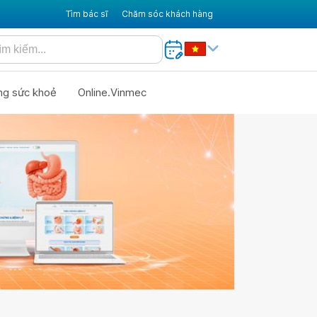
Tìm bác sĩ
Chăm sóc khách hàng
ng sức khoẻ
Online.Vinmec