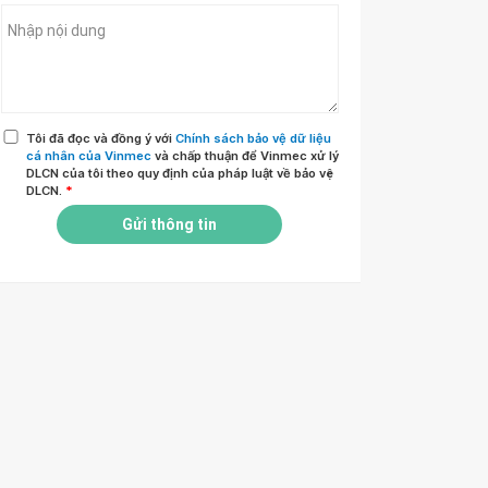
Tôi đã đọc và đồng ý với
Chính sách bảo vệ dữ liệu
cá nhân của Vinmec
và chấp thuận để Vinmec xử lý
DLCN của tôi theo quy định của pháp luật về bảo vệ
DLCN.
*
Gửi thông tin