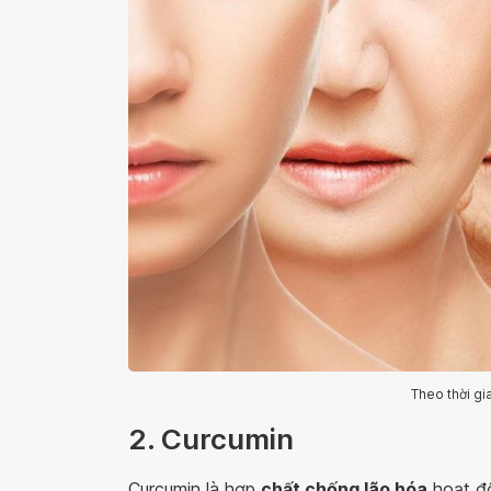
Theo thời gia
2. Curcumin
Curcumin là hợp
chất chống lão hóa
hoạt đ