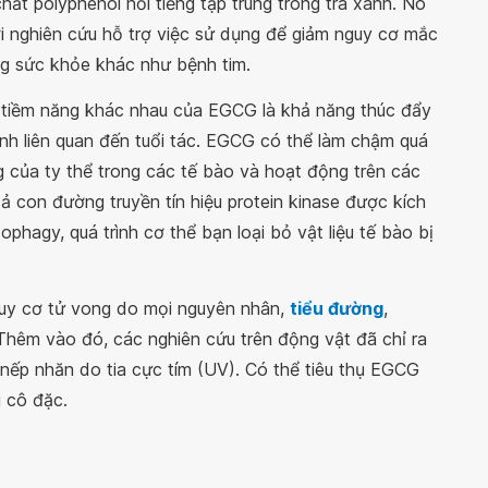
chất polyphenol nổi tiếng tập trung trong trà xanh. Nó
ới nghiên cứu hỗ trợ việc sử dụng để giảm nguy cơ mắc
ng sức khỏe khác như bệnh tim.
 tiềm năng khác nhau của EGCG là khả năng thúc đẩy
bệnh liên quan đến tuổi tác. EGCG có thể làm chậm quá
g của ty thể trong các tế bào và hoạt động trên các
 con đường truyền tín hiệu protein kinase được kích
agy, quá trình cơ thể bạn loại bỏ vật liệu tế bào bị
guy cơ tử vong do mọi nguyên nhân,
tiểu đường
,
Thêm vào đó, các nghiên cứu trên động vật đã chỉ ra
 nếp nhăn do tia cực tím (UV). Có thể tiêu thụ EGCG
 cô đặc.