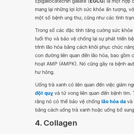
Epigallocatechin gallate (
EGCG
) là một hợp 
mang lại những lợi ích sức khỏe ấn tượng, v
một số bệnh ung thư, cũng như các tình trạ
Trong số các đặc tính tăng cường sức khỏe
tuổi thọ và bảo vệ chống lại sự phát triển 
trình lão hóa bằng cách khôi phục chức năn
con đường liên quan đến lão hóa, bao gồm cả
hoạt AMP (AMPK). Nó cũng gây ra bệnh autoph
hư hỏng.
Uống trà xanh có liên quan đến việc giảm n
đột quỵ
và tử vong liên quan đến bệnh tim. 
rằng nó có thể bảo vệ chống
lão hóa da
và
bằng cách uống trà xanh hoặc uống bổ sung
4. Collagen