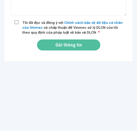
Tôi đã đọc và đồng ý với
Chính sách bảo vệ dữ liệu cá nhân
của Vinmec
và chấp thuận để Vinmec xử lý DLCN của tôi
theo quy định của pháp luật về bảo vệ DLCN.
*
Gửi thông tin