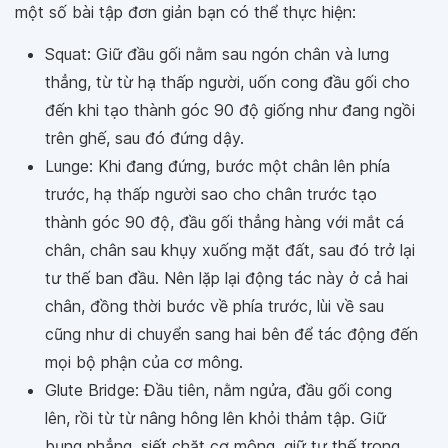
một số bài tập đơn giản bạn có thể thực hiện:
Squat: Giữ đầu gối nằm sau ngón chân và lưng
thẳng, từ từ hạ thấp người, uốn cong đầu gối cho
đến khi tạo thành góc 90 độ giống như đang ngồi
trên ghế, sau đó đứng dậy.
Lunge: Khi đang đứng, bước một chân lên phía
trước, hạ thấp người sao cho chân trước tạo
thành góc 90 độ, đầu gối thẳng hàng với mắt cá
chân, chân sau khụy xuống mặt đất, sau đó trở lại
tư thế ban đầu. Nên lặp lại động tác này ở cả hai
chân, đồng thời bước về phía trước, lùi về sau
cũng như di chuyển sang hai bên để tác động đến
mọi bộ phận của cơ mông.
Glute Bridge: Đầu tiên, nằm ngửa, đầu gối cong
lên, rồi từ từ nâng hông lên khỏi thảm tập. Giữ
bụng phẳng, siết chặt cơ mông, giữ tư thế trong