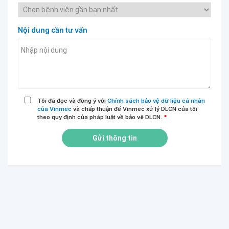
Nội dung cần tư vấn
Tôi đã đọc và đồng ý với
Chính sách bảo vệ dữ liệu cá nhân
của Vinmec
và chấp thuận để Vinmec xử lý DLCN của tôi
theo quy định của pháp luật về bảo vệ DLCN.
*
Gửi thông tin