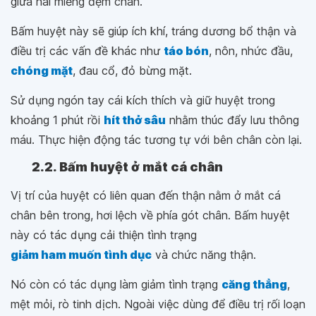
giữa hai miếng đệm chân.
Bấm huyệt này sẽ giúp ích khí, tráng dương bổ thận và
điều trị các vấn đề khác như
táo bón
, nôn, nhức đầu,
chóng mặt
, đau cổ, đỏ bừng mặt.
Sử dụng ngón tay cái kích thích và giữ huyệt trong
khoảng 1 phút rồi
hít thở sâu
nhằm thúc đẩy lưu thông
máu. Thực hiện động tác tương tự với bên chân còn lại.
2.2. Bấm huyệt ở mắt cá chân
Vị trí của huyệt có liên quan đến thận nằm ở mắt cá
chân bên trong, hơi lệch về phía gót chân. Bấm huyệt
này có tác dụng cải thiện tình trạng
giảm ham muốn tình dục
và chức năng thận.
Nó còn có tác dụng làm giảm tình trạng
căng thẳng
,
mệt mỏi, rò tinh dịch. Ngoài việc dùng để điều trị rối loạn