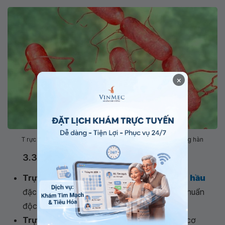
×
T rực khuẩnSalmonella là nguyên nhân gây ra bệnh thương hàn
3.3 Các trực khuẩn gây bệnh khác
Trực khuẩn bạch hầu:
Gây nên
bệnh bạch hầu
đặc biệt nguy hiểm với trẻ em, bệnh nhiễm khuẩn
độc rất cấp tính
Trực khuẩn lao:
Gây nên bệnh lao ở bất kì cơ