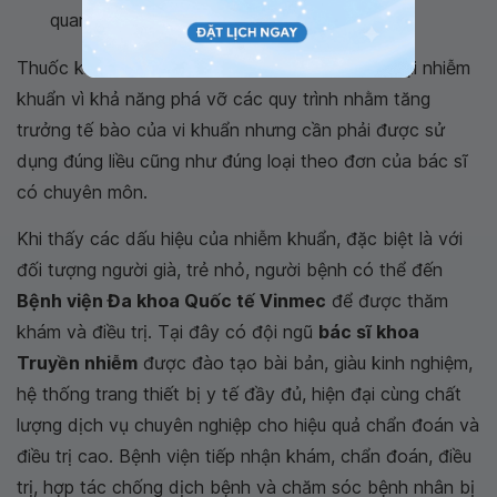
quan nào của cơ thể
Thuốc kháng sinh là thuốc có tác dụng chống lại nhiễm
khuẩn vì khả năng phá vỡ các quy trình nhằm tăng
trưởng tế bào của vi khuẩn nhưng cần phải được sử
dụng đúng liều cũng như đúng loại theo đơn của bác sĩ
có chuyên môn.
Khi thấy các dấu hiệu của nhiễm khuẩn, đặc biệt là với
đối tượng người già, trẻ nhỏ, người bệnh có thể đến
Bệnh viện Đa khoa Quốc tế Vinmec
để được thăm
khám và điều trị. Tại đây có đội ngũ
bác sĩ khoa
Truyền nhiễm
được đào tạo bài bản, giàu kinh nghiệm,
hệ thống trang thiết bị y tế đầy đủ, hiện đại cùng chất
lượng dịch vụ chuyên nghiệp cho hiệu quả chẩn đoán và
điều trị cao. Bệnh viện tiếp nhận khám, chẩn đoán, điều
trị, hợp tác chống dịch bệnh và chăm sóc bệnh nhân bị