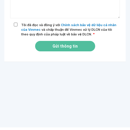
Tôi đã đọc và đồng ý với
Chính sách bảo vệ dữ liệu cá nhân
của Vinmec
và chấp thuận để Vinmec xử lý DLCN của tôi
theo quy định của pháp luật về bảo vệ DLCN.
*
Gửi thông tin