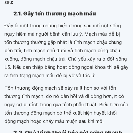
sau:
2.1. Gây tổn thương mạch máu
Đây là một trong những biến chứng sau mổ cột sống
nguy hiểm mà người bệnh cần lưu ý. Mạch máu dễ bị
tổn thương thường gặp nhất là tĩnh mạch chậu chung
bên trái, tĩnh mạch chủ dưới và tĩnh mạch cùng chậu
xuống, động mạch chậu trái. Chủ yếu xảy ra ở đốt sống
L5. Nếu can thiệp bằng hoạt động ngoại khoa thì sẽ gây
ra tình trạng mạch máu dễ bị vỡ và tắc ứ.
Tổn thương động mạch sẽ xảy ra ít hơn so với tổn
thương tĩnh mạch, do nó đàn hồi và di động hơn, ít có
nguy cơ bị rách trong quá trình phẫu thuật. Biểu hiện của
tổn thương động mạch có thể xuất hiện huyết khối
động mạch hoặc chảy máu muộn sau khi mổ.
2.2. Quá trình thoái hóa cột sống nhanh