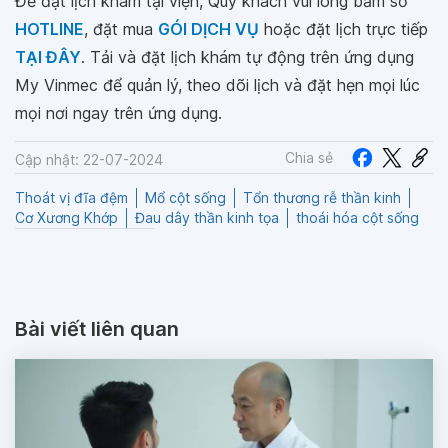
Để đặt lịch khám tại viện, Quý khách vui lòng bấm số
HOTLINE
, đặt mua
GÓI DỊCH VỤ
hoặc đặt lịch trực tiếp
TẠI ĐÂY
. Tải và đặt lịch khám tự động trên ứng dụng
My Vinmec để quản lý, theo dõi lịch và đặt hẹn mọi lúc
mọi nơi ngay trên ứng dụng.
Chia sẻ
Cập nhật: 22-07-2024
Thoát vị đĩa đệm
Mổ cột sống
Tổn thương rễ thần kinh
Cơ Xương Khớp
Đau dây thần kinh tọa
thoái hóa cột sống
Bài viết liên quan