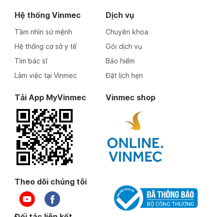
Hệ thống Vinmec
Dịch vụ
Tầm nhìn sứ mệnh
Chuyên khoa
Hệ thống cơ sở y tế
Gói dịch vụ
Tìm bác sĩ
Bảo hiểm
Làm việc tại Vinmec
Đặt lịch hẹn
Tải App MyVinmec
Vinmec shop
Theo dõi chúng tôi
Đối tác liên kết